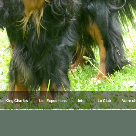
Le King Charles
Les Expositions
Infos
Le Club
Votre c