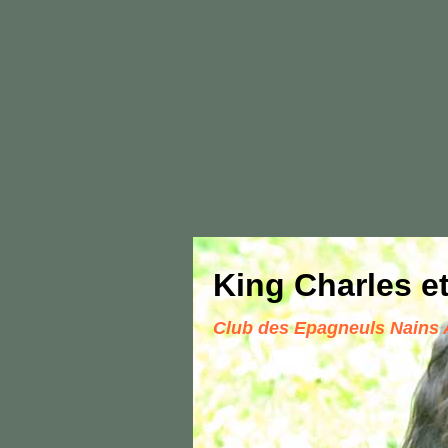
King Charles et
Club des Epagneuls Nains 