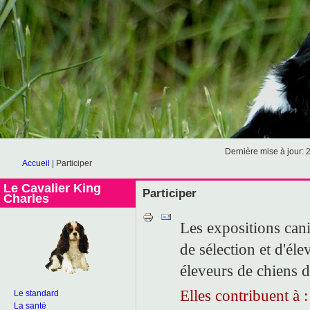
Dernière mise à jour: 
Accueil
|
Participer
Le Cavalier King
Participer
Charles
Les expositions can
de sélection et d'éle
éleveurs de chiens d
Elles contribuent à :
Le standard
La santé