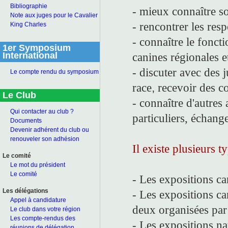
Bibliographie
- mieux connaître so
Note aux juges pour le Cavalier
- rencontrer les re
King Charles
- connaître le foncti
1er Symposium
International
canines régionales e
- discuter avec des j
Le compte rendu du symposium
race
,
recevoir des co
Le Club
- connaître d'autres
Qui contacter au club ?
particuliers, échang
Documents
Devenir adhérent du club ou
renouveler son adhésion
Il existe plusieurs t
Le comité
Le mot du président
Le comité
- Les expositions ca
Les délégations
- Les expositions ca
Appel à candidature
deux organisées par 
Le club dans votre région
Les compte-rendus des
- Les expositions na
réunions de délégation