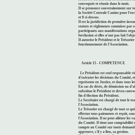
convoquée et réunie dans le mois.
Il se prononce souverainement sur t
la Société Centrale Canine pour l'excl
et 8 ci-dessus.
Il est la juridiction de première inst
statuts et règlements commises par s
participants aux manifestations organ
forclusion si elles n'ont pas fait l'o
Il autorise le Président et le Trésorie
fonctionnement de l'Association.
Article 15 - COMPETENCE
Le Président est seul responsable vis
d'exécuter les décisions du Comité, e
représente en Justice, et dans tous les 
En cas de décès, de démission ou d'a
substitue le Président et devra conv
fin d'élection du Président.
Le Secrétaire est chargé de tout le t
l'Association.
Le Trésorier est chargé de tout ce qui
effectue tous paiements et reçoit, so
l'Association. Il ne peut aliéner les 
du Comité. Il tient une comptabilité r
compte au Comité sur toute demande 
approuve, s'il y a lieu, sa gestion.