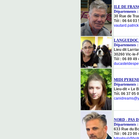
ILE DE FRAN
Départements : 
30 Rue de Tra
Tél : 06 64 03
vautard.patric
LANGUEDOC 
Départements : 
Lieu dit Larr
30260 Vic-le-
Tél : 06 89 49
ducasteldespe
MIDI PYREN
Départements : 0
Lieu-dit « Le 
Tél. 06 37 05 
canidreams@y
NORD - PAS 
Départements : 
633 Rue du Bo
Tél : 06 23 00
tytgatguil@hotm