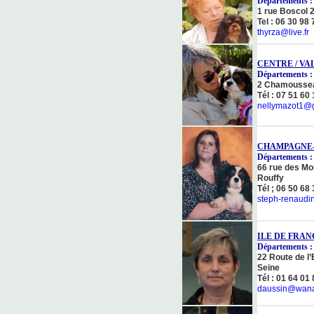
Départements : 
1 rue Boscol 
Tel : 06 30 98 
thyrza@live.fr
CENTRE / VA
Départements : 
2 Chamoussea
Tél : 07 51 60
nellymazot1@
CHAMPAGNE
Départements : 
66 rue des Mo
Rouffy
Tél ; 06 50 68
steph-renaudi
ILE DE FRANC
Départements : 
22 Route de l
Seine
Tél : 01 64 01
daussin@wana