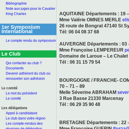
Bibliographie
Note aux juges pour le Cavalier
AQUITAINE Départements : 19 – 2
King Charles
Mme Valérie OMNES MERLE
eli
26 route de Bongrat 47140 St Sy
1er Symposium
International
Tél: 06 04 08 37 68
Le compte rendu du symposium
AUVERGNE Départements : 03 – 
Mme Françoise LEMPEREUR
p
Le Club
Domaine de Laroue – Le Chalet 
Tél : 06 31 15 79 54
Qui contacter au club ?
Documents
Devenir adhérent du club ou
renouveler son adhésion
BOURGOGNE / FRANCHE- COMTE D
70 – 71 – 89
Le comité
Melle Séverine ABRAHAM
seve
Le mot du président
3 Rue Basse 21330 Marcenay
Le comité
Tél : 06 29 35 90 48
Les délégations
Appel à candidature
Le club dans votre région
BRETAGNE Départements : 22 – 
Les compte-rendus des
Mme Françoise GUERIN
thyrza@
réunions de délégation