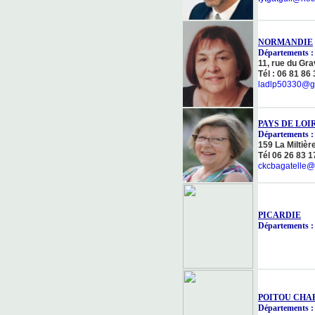
NORMANDIE
Départements : 
11, rue du Gra
Tél : 06 81 86
ladlp50330@g
PAYS DE LOI
Départements : 
159 La Miltièr
Tél 06 26 83 1
ckcbagatelle@
PICARDIE
Départements : 
POITOU CHA
Départements : 