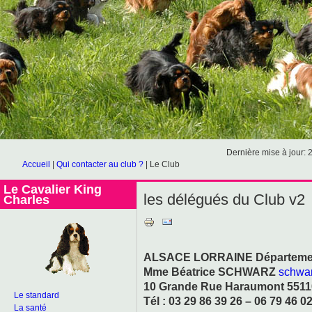
Dernière mise à jour: 
Accueil
|
Qui contacter au club ?
|
Le Club
Le Cavalier King
les délégués du Club v2
Charles
ALSACE LORRAINE Départements :
Mme Béatrice SCHWARZ
schwa
10 Grande Rue Haraumont 5511
Le standard
Tél : 03 29 86 39 26 – 06 79 46 0
La santé