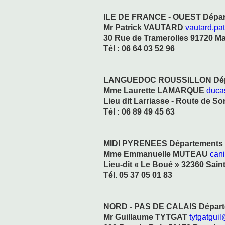
ILE DE FRANCE - OUEST Départe
Mr Patrick VAUTARD
vautard.pa
30 Rue de Tramerolles 91720 M
Tél : 06 64 03 52 96
LANGUEDOC ROUSSILLON Départe
Mme Laurette LAMARQUE
duca
Lieu dit Larriasse - Route de S
Tél : 06 89 49 45 63
MIDI PYRENEES Départements : 09
Mme Emmanuelle MUTEAU
can
Lieu-dit « Le Boué » 32360 Sain
Tél. 05 37 05 01 83
NORD - PAS DE CALAIS Départe
Mr Guillaume TYTGAT
tytgatguil