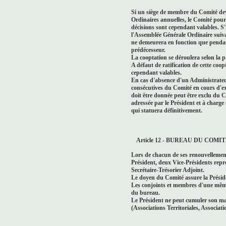
Si un siège de membre du Comité dev
Ordinaires annuelles, le Comité pourr
décisions sont cependant valables. S'i
l'Assemblée Générale Ordinaire sui
ne demeurera en fonction que pendan
prédécesseur.
La cooptation se déroulera selon la p
A défaut de ratification de cette coop
cependant valables.
En cas d'absence d'un Administrateu
consécutives du Comité en cours d'exe
doit être donnée peut être exclu du
adressée par le Président et à charg
qui statuera définitivement.
Article 12 - BUREAU DU COMI
Lors de chacun de ses renouvellement
Président, deux Vice-Présidents repr
Secrétaire-Trésorier Adjoint.
Le doyen du Comité assure la Préside
Les conjoints et membres d'une même 
du bureau.
Le Président ne peut cumuler son m
(Associations Territoriales, Associati