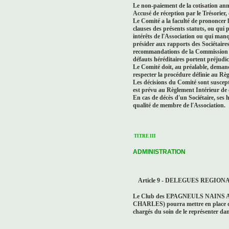
Le non-paiement de la cotisation ann
Accusé de réception par le Trésorier, 
Le Comité a la faculté de prononcer l
clauses des présents statuts, ou qui p
intérêts de l'Association ou qui manqu
présider aux rapports des Sociétaire
recommandations de la Commission d'
défauts héréditaires portent préjudice
Le Comité doit, au préalable, demander
respecter la procédure définie au Règ
Les décisions du Comité sont suscept
est prévu au Règlement Intérieur de c
En cas de décès d'un Sociétaire, ses h
qualité de membre de l'Association.
TITRE III
ADMINISTRATION
Article 9 - DELEGUES REGIO
Le Club des EPAGNEULS NAINS
CHARLES) pourra mettre en place de
chargés du soin de le représenter d