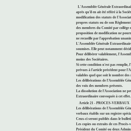
L'Assemblée Générale Extraordinaire
après qu'il en ait été référé à la Soc
modification des statuts de l'Associa
propres statuts ou de son Règlement I
des membres du Comité par collège et
proposition de modification ne pourr
ne recueille par l'approbation unan
L'Assemblée Générale Extraordinaire 
soumises. Elle peut notamment décide
Pour délibérer valablement, l'Assemb
moins des Sociétaires.
Si cette condition n'est pas remplie,
prévues à l'article précédent pour l'
valables quel que soit le nombre des
Les délibérations de l'Assemblée Géné
des voix des membres présents.
La dissolution de l'Association ne 
Extraordinaire convoquée à cet effet.
Article 21 - PROCES-VERBAUX
Les délibérations de l'Assemblée Géné
verbaux établis sur un registre spécia
Ceux-ci seront publiés dans le bulleti
Les copies ou extraits de ces Procès-
Président du Comité ou deux Admini