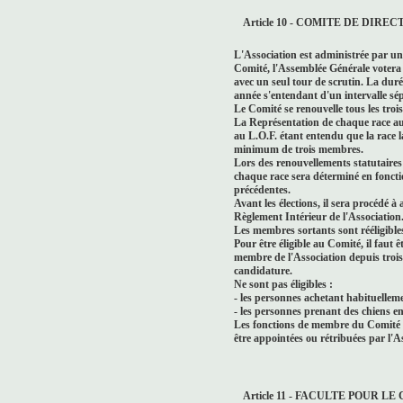
Article 10 - COMITE DE DIREC
L'Association est administrée par u
Comité, l'Assemblée Générale votera pa
avec un seul tour de scrutin. La duré
année s'entendant d'un intervalle s
Le Comité se renouvelle tous les trois
La Représentation de chaque race au
au L.O.F. étant entendu que la race 
minimum de trois membres.
Lors des renouvellements statutaires
chaque race sera déterminé en foncti
précédentes.
Avant les élections, il sera procédé à
Règlement Intérieur de l'Association
Les membres sortants sont rééligible
Pour être éligible au Comité, il faut ê
membre de l'Association depuis trois 
candidature.
Ne sont pas éligibles :
- les personnes achetant habituellem
- les personnes prenant des chiens e
Les fonctions de membre du Comité so
être appointées ou rétribuées par l'A
Article 11 - FACULTE POUR 