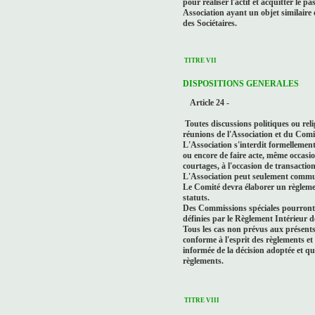
pour réaliser l'actif et acquitter le p
Association ayant un objet similaire
des Sociétaires.
TITRE VII
DISPOSITIONS GENERALES
Article 24 -
Toutes discussions politiques ou reli
réunions de l'Association et du Comi
L'Association s'interdit formellemen
ou encore de faire acte, même occasi
courtages, à l'occasion de transactio
L'Association peut seulement commun
Le Comité devra élaborer un règlemen
statuts.
Des Commissions spéciales pourront ê
définies par le Règlement Intérieur d
Tous les cas non prévus aux présents 
conforme à l'esprit des règlements et
informée de la décision adoptée et qu
règlements.
TITRE VIII