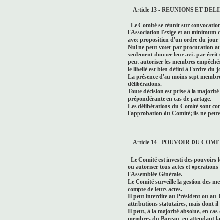
Article 13 - REUNIONS ET D
Le Comité se réunit sur convocation 
l'Association l'exige et au minimum
avec proposition d'un ordre du jour 
Nul ne peut voter par procuration a
seulement donner leur avis par écrit 
peut autoriser les membres empêchés
le libellé est bien défini à l'ordre du
La présence d'au moins sept membres 
délibérations.
Toute décision est prise à la majorit
prépondérante en cas de partage.
Les délibérations du Comité sont con
l'approbation du Comité; ils ne peuv
Article 14 - POUVOIR DU COMI
Le Comité est investi des pouvoirs l
ou autoriser tous actes et opérations 
l'Assemblée Générale.
Le Comité surveille la gestion des me
compte de leurs actes.
Il peut interdire au Président ou au 
attributions statutaires, mais dont il
Il peut, à la majorité absolue, en ca
membres du Bureau, en attendant la d