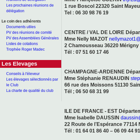
1 rue Boscol 22320 Saint Maye
Les prochaines réunions de
délégation
Tel : 06 30 98 76 19
Le coin des adhérents
Documents utiles
CENTRE / VAL DE LOIRE Départem
PV des réunions de comité
Mme Nelly MAZOT
nellymazot1
PV des Assemblées Générales
Listes de cotations
2 Chamousseau 36220 Mérigny
Trophée Roger Madec
Tél : 07 51 60 17 46
Les Elevages
CHAMPAGNE-ARDENNE Départeme
Conseils à l'éleveur
Mme Stéphanie RENAUDIN
ste
Les élevages sélectionnés par
66 rue des Moissons 51130 Sain
le Club
Tél ; 06 50 68 31 99
La charte de qualité du club
ILE DE FRANCE - EST Départemen
Mme Isabelle DAUSSIN
daussin
22 Route de l’Espérance 77114
Tél : 01 64 01 86 40 – 06 09 44 9