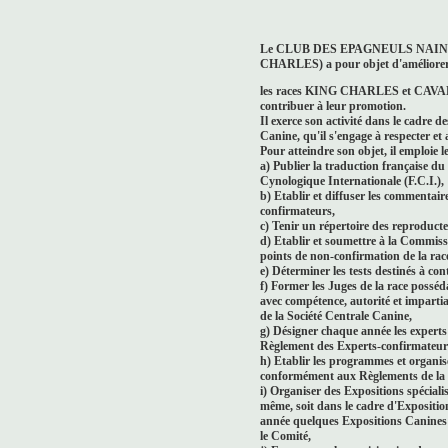
Le CLUB DES EPAGNEULS NAIN
CHARLES) a pour objet d'améliore
les races KING CHARLES et CAVAL
contribuer à leur promotion.
Il exerce son activité dans le cadre de
Canine, qu'il s'engage à respecter et 
Pour atteindre son objet, il emploie 
a) Publier la traduction française d
Cynologique Internationale (F.C.I.),
b) Etablir et diffuser les commentair
confirmateurs,
c) Tenir un répertoire des reproduc
d) Etablir et soumettre à la Commiss
points de non-confirmation de la rac
e) Déterminer les tests destinés à con
f) Former les Juges de la race posséd
avec compétence, autorité et impart
de la Société Centrale Canine,
g) Désigner chaque année les experts
Règlement des Experts-confirmateurs
h) Etablir les programmes et organis
conformément aux Règlements de la 
i) Organiser des Expositions spécialis
même, soit dans le cadre d'Expositio
année quelques Expositions Canines t
le Comité,