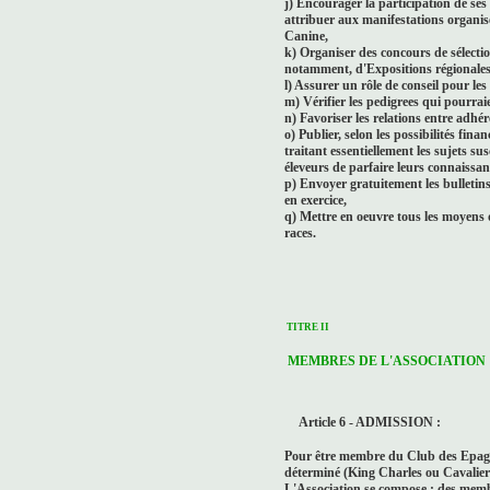
j) Encourager la participation de se
attribuer aux manifestations organisé
Canine,
k) Organiser des concours de sélectio
notamment, d'Expositions régionales 
l) Assurer un rôle de conseil pour les
m) Vérifier les pedigrees qui pourraie
n) Favoriser les relations entre adhére
o) Publier, selon les possibilités fina
traitant essentiellement les sujets s
éleveurs de parfaire leurs connaissan
p) Envoyer gratuitement les bulletin
en exercice,
q) Mettre en oeuvre tous les moyens 
races.
TITRE II
MEMBRES DE L'ASSOCIATION
Article 6 - ADMISSION :
Pour être membre du Club des Epagneu
déterminé (King Charles ou Cavalier
L'Association se compose : des membr