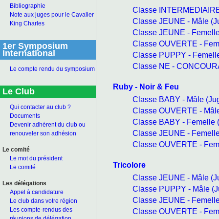
Bibliographie
Classe INTERMEDIAIRE 
Note aux juges pour le Cavalier
Classe JEUNE - Mâle (
King Charles
Classe JEUNE - Femell
Classe OUVERTE - Feme
1er Symposium
International
Classe PUPPY - Femell
Classe NE - CONCOURA
Le compte rendu du symposium
Ruby - Noir & Feu
Le Club
Classe BABY - Mâle (J
Qui contacter au club ?
Classe OUVERTE - Mâle
Documents
Classe BABY - Femelle 
Devenir adhérent du club ou
Classe JEUNE - Femell
renouveler son adhésion
Classe OUVERTE - Feme
Le comité
Le mot du président
Tricolore
Le comité
Classe JEUNE - Mâle (
Les délégations
Classe PUPPY - Mâle (
Appel à candidature
Classe JEUNE - Femell
Le club dans votre région
Les compte-rendus des
Classe OUVERTE - Feme
réunions de délégation