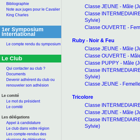
Bibliographie
Classe JEUNE - Mâle (
Note aux juges pour le Cavalier
Classe INTERMEDIAIRE
King Charles
Sylvie)
Classe OUVERTE - Fem
1er Symposium
International
Ruby - Noir & Feu
Le compte rendu du symposium
Classe JEUNE - Mâle (
Classe OUVERTE - Mâl
Le Club
Classe PUPPY - Mâle (
Qui contacter au club ?
Classe INTERMEDIAIRE
Documents
Sylvie)
Devenir adhérent du club ou
Classe JEUNE - Femell
renouveler son adhésion
Le comité
Tricolore
Le mot du président
Classe INTERMEDIAIRE
Le comité
Classe JEUNE - Mâle (
Les délégations
Classe INTERMEDIAIRE
Appel à candidature
Sylvie)
Le club dans votre région
Les compte-rendus des
réunions de délégation