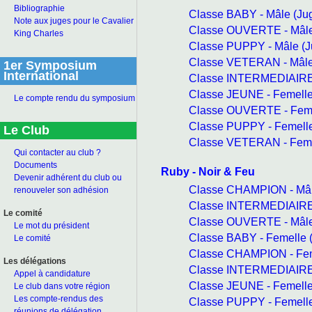
Bibliographie
Classe BABY - Mâle (J
Note aux juges pour le Cavalier
Classe OUVERTE - Mâle
King Charles
Classe PUPPY - Mâle (
Classe VETERAN - Mâle
1er Symposium
International
Classe INTERMEDIAIRE 
Classe JEUNE - Femell
Le compte rendu du symposium
Classe OUVERTE - Feme
Classe PUPPY - Femell
Le Club
Classe VETERAN - Feme
Qui contacter au club ?
Documents
Ruby - Noir & Feu
Devenir adhérent du club ou
Classe CHAMPION - Mâl
renouveler son adhésion
Classe INTERMEDIAIRE 
Le comité
Classe OUVERTE - Mâle
Le mot du président
Classe BABY - Femelle
Le comité
Classe CHAMPION - Fem
Les délégations
Classe INTERMEDIAIRE 
Appel à candidature
Classe JEUNE - Femell
Le club dans votre région
Les compte-rendus des
Classe PUPPY - Femell
réunions de délégation