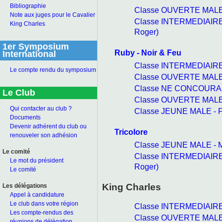
Bibliographie
Classe OUVERTE MALE 
Note aux juges pour le Cavalier
Classe INTERMEDIAIRE
King Charles
Roger)
1er Symposium
Ruby - Noir & Feu
International
Classe INTERMEDIAIRE 
Le compte rendu du symposium
Classe OUVERTE MALE 
Classe NE CONCOURANT
Le Club
Classe OUVERTE MALE -
Qui contacter au club ?
Classe JEUNE MALE - F
Documents
Devenir adhérent du club ou
Tricolore
renouveler son adhésion
Classe JEUNE MALE - M
Le comité
Classe INTERMEDIAIRE
Le mot du président
Roger)
Le comité
King Charles
Les délégations
Appel à candidature
Le club dans votre région
Classe INTERMEDIAIRE 
Les compte-rendus des
Classe OUVERTE MALE 
réunions de délégation