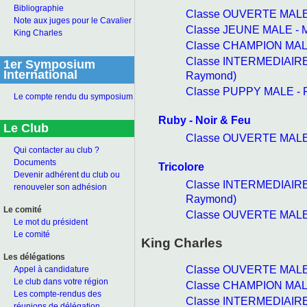
Bibliographie
Classe OUVERTE MALE 
Note aux juges pour le Cavalier
Classe JEUNE MALE - M
King Charles
Classe CHAMPION MALE
Classe INTERMEDIAIRE 
1er Symposium
International
Raymond)
Classe PUPPY MALE - F
Le compte rendu du symposium
Ruby - Noir & Feu
Le Club
Classe OUVERTE MALE 
Qui contacter au club ?
Documents
Tricolore
Devenir adhérent du club ou
Classe INTERMEDIAIRE 
renouveler son adhésion
Raymond)
Le comité
Classe OUVERTE MALE 
Le mot du président
Le comité
King Charles
Les délégations
Classe OUVERTE MALE 
Appel à candidature
Le club dans votre région
Classe CHAMPION MALE
Les compte-rendus des
Classe INTERMEDIAIRE 
réunions de délégation