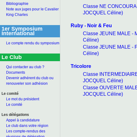
Bibliographie
Classe NE CONCOURANT
Note aux juges pour le Cavalier
JOCQUEL Céline)
King Charles
Ruby - Noir & Feu
1er Symposium
International
Classe JEUNE MALE - 
Céline)
Le compte rendu du symposium
Classe JEUNE MALE - 
Céline)
Le Club
Tricolore
Qui contacter au club ?
Documents
Classe INTERMEDIAIRE
Devenir adhérent du club ou
JOCQUEL Céline)
renouveler son adhésion
Classe OUVERTE MALE 
JOCQUEL Céline)
Le comité
Le mot du président
Le comité
Les délégations
Appel à candidature
Le club dans votre région
Les compte-rendus des
réunions de délégation