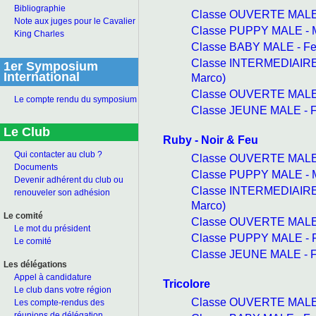
Bibliographie
Classe OUVERTE MALE 
Note aux juges pour le Cavalier
Classe PUPPY MALE - 
King Charles
Classe BABY MALE - Fe
Classe INTERMEDIAIRE
1er Symposium
International
Marco)
Classe OUVERTE MALE 
Le compte rendu du symposium
Classe JEUNE MALE - F
Le Club
Ruby - Noir & Feu
Qui contacter au club ?
Classe OUVERTE MALE 
Documents
Classe PUPPY MALE - 
Devenir adhérent du club ou
Classe INTERMEDIAIRE
renouveler son adhésion
Marco)
Le comité
Classe OUVERTE MALE 
Le mot du président
Classe PUPPY MALE - 
Le comité
Classe JEUNE MALE - F
Les délégations
Appel à candidature
Tricolore
Le club dans votre région
Classe OUVERTE MALE 
Les compte-rendus des
réunions de délégation