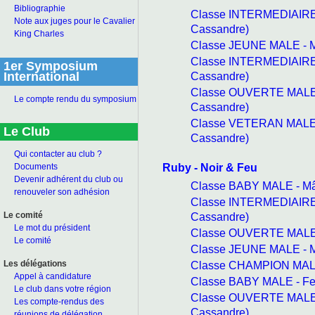
Bibliographie
Classe INTERMEDIAIRE
Note aux juges pour le Cavalier
Cassandre)
King Charles
Classe JEUNE MALE - M
Classe INTERMEDIAIRE
1er Symposium
Cassandre)
International
Classe OUVERTE MALE 
Le compte rendu du symposium
Cassandre)
Classe VETERAN MALE 
Le Club
Cassandre)
Qui contacter au club ?
Ruby - Noir & Feu
Documents
Devenir adhérent du club ou
Classe BABY MALE - Mâ
renouveler son adhésion
Classe INTERMEDIAIRE
Cassandre)
Le comité
Le mot du président
Classe OUVERTE MALE 
Le comité
Classe JEUNE MALE - M
Classe CHAMPION MALE
Les délégations
Appel à candidature
Classe BABY MALE - Fe
Le club dans votre région
Classe OUVERTE MALE 
Les compte-rendus des
Cassandre)
réunions de délégation