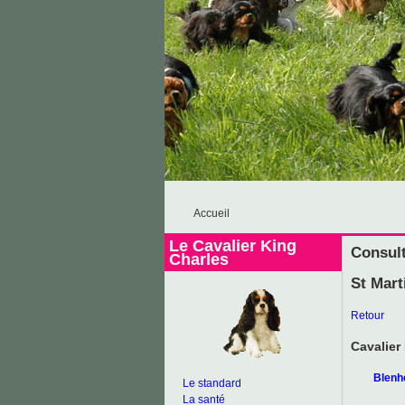
Accueil
Le Cavalier King
Consult
Charles
St Mart
Retour
Cavalier
Blenh
Le standard
La santé