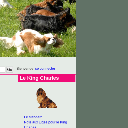
Bienvenue,
se connecter
Le King Charles
Le standard
Note aux juges pour le King
Charles