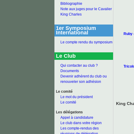
Bibliographie
Note aux juges pour le Cavalier
King Charles
1er Symposium
International
Ruby -
Le compte rendu du symposium
Le Club
Qui contacter au club ?
Tricol
Documents
Devenir adhérent du club ou
renouveler son adhésion
Le comité
Le mot du président
Le comité
King Cha
Les délégations
Appel à candidature
Le club dans votre région
Les compte-rendus des
réunions de délégation