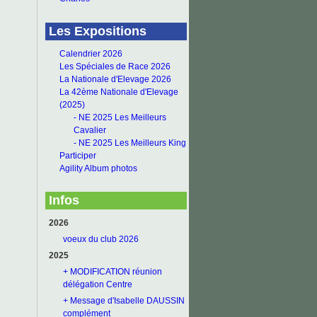
Les Expositions
Calendrier 2026
Les Spéciales de Race 2026
La Nationale d'Elevage 2026
La 42ème Nationale d'Elevage
(2025)
- NE 2025 Les Meilleurs
Cavalier
- NE 2025 Les Meilleurs King
Participer
Agility Album photos
Infos
2026
voeux du club 2026
2025
+ MODIFICATION réunion
délégation Centre
+ Message d'Isabelle DAUSSIN
complément