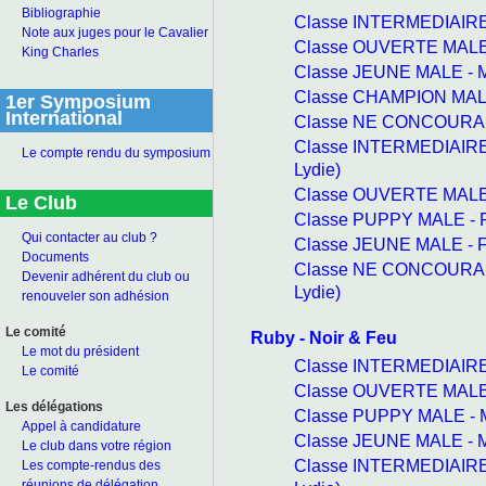
Bibliographie
Classe INTERMEDIAIRE 
Note aux juges pour le Cavalier
Classe OUVERTE MALE 
King Charles
Classe JEUNE MALE - M
Classe CHAMPION MALE
1er Symposium
International
Classe NE CONCOURANT
Classe INTERMEDIAIRE
Le compte rendu du symposium
Lydie)
Classe OUVERTE MALE -
Le Club
Classe PUPPY MALE - F
Qui contacter au club ?
Classe JEUNE MALE - F
Documents
Classe NE CONCOURAN
Devenir adhérent du club ou
Lydie)
renouveler son adhésion
Le comité
Ruby - Noir & Feu
Le mot du président
Classe INTERMEDIAIRE 
Le comité
Classe OUVERTE MALE 
Les délégations
Classe PUPPY MALE - M
Appel à candidature
Classe JEUNE MALE - M
Le club dans votre région
Classe INTERMEDIAIRE
Les compte-rendus des
réunions de délégation