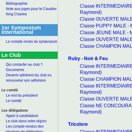
Bibliographie
Classe INTERMEDIAIRE
Note aux juges pour le Cavalier
Raymond)
King Charles
Classe OUVERTE MALE 
Classe PUPPY MALE - M
1er Symposium
International
Classe JEUNE MALE - M
Classe OUVERTE MALE 
Le compte rendu du symposium
Classe CHAMPION MALE
Le Club
Ruby - Noir & Feu
Qui contacter au club ?
Classe INTERMEDIAIRE
Documents
Raymond)
Devenir adhérent du club ou
Classe CHAMPION MALE
renouveler son adhésion
Classe INTERMEDIAIRE 
Le comité
Raymond)
Le mot du président
Classe OUVERTE MALE 
Le comité
Classe NE CONCOURANT
Les délégations
Raymond)
Appel à candidature
Le club dans votre région
Tricolore
Les compte-rendus des
Classe INTERMEDIAIRE
réunions de délégation