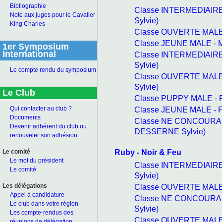
Bibliographie
Classe INTERMEDIAIRE
Note aux juges pour le Cavalier
Sylvie)
King Charles
Classe OUVERTE MALE 
Classe JEUNE MALE - 
1er Symposium
International
Classe INTERMEDIAIRE
Sylvie)
Le compte rendu du symposium
Classe OUVERTE MALE
Sylvie)
Le Club
Classe PUPPY MALE - 
Classe JEUNE MALE - F
Qui contacter au club ?
Documents
Classe NE CONCOURANT
Devenir adhérent du club ou
DESSERNE Sylvie)
renouveler son adhésion
Ruby - Noir & Feu
Le comité
Le mot du président
Classe INTERMEDIAIRE
Le comité
Sylvie)
Classe OUVERTE MALE 
Les délégations
Appel à candidature
Classe NE CONCOURAN
Le club dans votre région
Sylvie)
Les compte-rendus des
Classe OUVERTE MALE
réunions de délégation