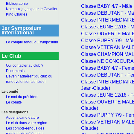
Bibliographie
Classe BABY 4/7 - Mâle
Note aux juges pour le Cavalier
Classe DEBUTANT - Mâl
King Charles
Classe INTERMEDIAIRE 
Classe JEUNE 12/18 - M
1er Symposium
International
Classe OUVERTE MALE 
Classe PUPPY 7/9 - Mâl
Le compte rendu du symposium
Classe VETERAN MALE -
Classe CHAMPION MALE
Le Club
Classe NE CONCOURANT
Qui contacter au club ?
Classe BABY 4/7 - Feme
Documents
Classe DEBUTANT - Fem
Devenir adhérent du club ou
Classe INTERMEDIAIRE 
renouveler son adhésion
Jean-Claude)
Le comité
Classe JEUNE 12/18 - F
Le mot du président
Classe OUVERTE MALE -
Le comité
Claude)
Les délégations
Classe PUPPY 7/9 - Fem
Appel à candidature
Classe VETERAN MALE -
Le club dans votre région
Claude)
Les compte-rendus des
réunions de délégation