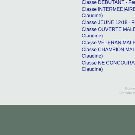
Classe DEBUTANT - Fem
Classe INTERMEDIAIRE
Claudine)
Classe JEUNE 12/18 - 
Classe OUVERTE MALE 
Claudine)
Classe VETERAN MALE 
Classe CHAMPION MALE
Claudine)
Classe NE CONCOURAN
Claudine)
Concep
Dernière m