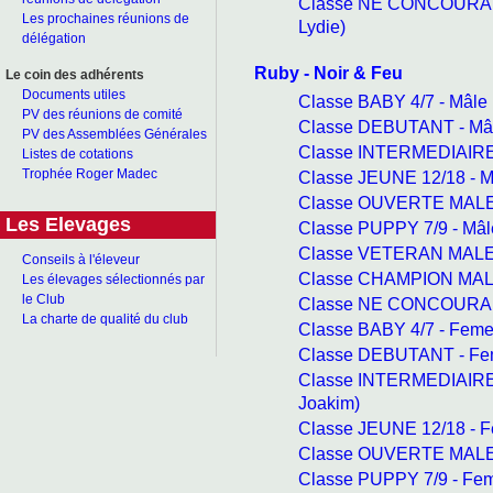
Classe NE CONCOURAN
Les prochaines réunions de
Lydie)
délégation
Ruby - Noir & Feu
Le coin des adhérents
Documents utiles
Classe BABY 4/7 - Mâle
PV des réunions de comité
Classe DEBUTANT - Mâl
PV des Assemblées Générales
Classe INTERMEDIAIRE 
Listes de cotations
Trophée Roger Madec
Classe JEUNE 12/18 - M
Classe OUVERTE MALE -
Les Elevages
Classe PUPPY 7/9 - Mâl
Classe VETERAN MALE -
Conseils à l'éleveur
Classe CHAMPION MALE 
Les élevages sélectionnés par
le Club
Classe NE CONCOURANT
La charte de qualité du club
Classe BABY 4/7 - Feme
Classe DEBUTANT - Fem
Classe INTERMEDIAIRE
Joakim)
Classe JEUNE 12/18 - 
Classe OUVERTE MALE 
Classe PUPPY 7/9 - Fem