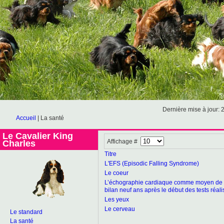
Dernière mise à jour: 
Accueil
|
La santé
Le Cavalier King
Affichage #
Charles
Titre
L'EFS (Episodic Falling Syndrome)
Le coeur
L’échographie cardiaque comme moyen de lut
bilan neuf ans après le début des tests réali
Les yeux
Le cerveau
Le standard
La santé