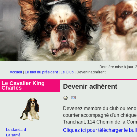
Dernière mise à jour: 
Accueil
|
Le mot du président
|
Le Club
|
Devenir adhérent
Le Cavalier King
Devenir adhérent
Charles
Devenez membre du club ou renou
courrier accompagné d'un chèque l
Tranchant, 114 Chemin de la Co
Cliquez ici pour télécharger le bul
Le standard
La santé