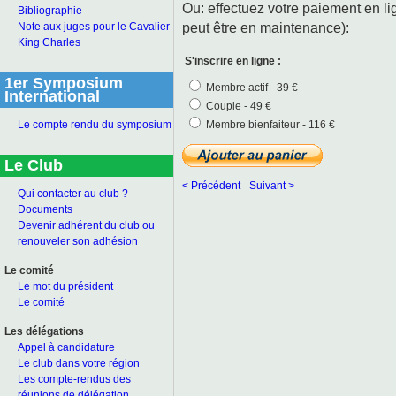
Ou: effectuez votre paiement en l
Bibliographie
peut être en maintenance):
Note aux juges pour le Cavalier
King Charles
S'inscrire en ligne :
1er Symposium
Membre actif - 39 €
International
Couple - 49 €
Membre bienfaiteur - 116 €
Le compte rendu du symposium
Le Club
< Précédent
Suivant >
Qui contacter au club ?
Documents
Devenir adhérent du club ou
renouveler son adhésion
Le comité
Le mot du président
Le comité
Les délégations
Appel à candidature
Le club dans votre région
Les compte-rendus des
réunions de délégation