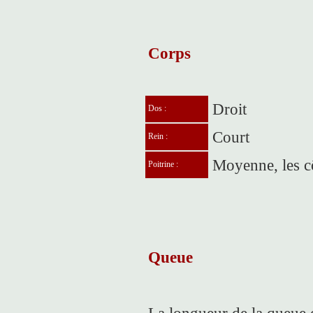
Corps
Droit
Dos :
Court
Rein :
Moyenne, les cô
Poitrine :
Queue