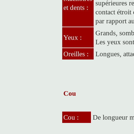
supérieures r
et dents :
contact étroit
par rapport a
Grands, sombr
Yeux :
Les yeux sont
Oreilles :
Longues, atta
Cou
Cou :
De longueur m