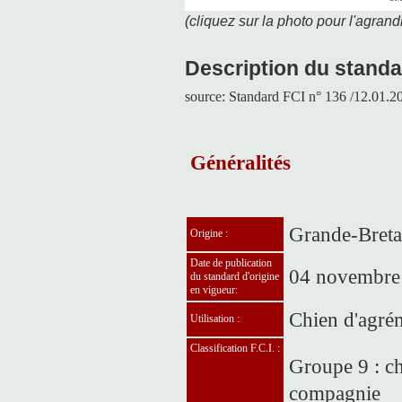
(cliquez sur la photo pour l'agrandi
Description du standa
source: Standard
FCI
n° 136 /12.01.20
Généralités
Grande-Bret
Origine :
Date de publication
04 novembre
du standard d'origine
en vigueur:
Chien d'agré
Utilisation :
Classification F.C.I. :
Groupe 9 : ch
compagnie