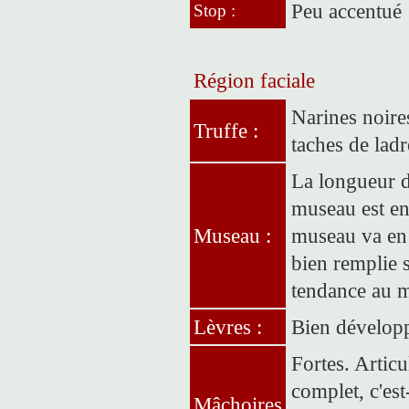
Peu accentué
Stop :
Région faciale
Narines noire
Truffe :
taches de ladr
La longueur d
museau est en
Museau :
museau va en 
bien remplie s
tendance au m
Lèvres :
Bien dévelop
Fortes. Articu
complet, c'est
Mâchoires