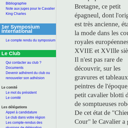
Bibliographie
Bretagne, ce petit
Note aux juges pour le Cavalier
épagneul, dont l'ori
King Charles
est très ancienne, éta
1er Symposium
International
la mode dans les co
royales européenne
Le compte rendu du symposium
XVIIE et XVIlle siè
Le Club
Il n'est pas rare de
Qui contacter au club ?
découvrir, sur les
Documents
Devenir adhérent du club ou
gravures et tableaux
renouveler son adhésion
peintres de l'époque
Le comité
Le mot du président
petit cavalier blotti 
Le comité
de somptueuses rob
Les délégations
De cet état de "Chie
Appel à candidature
Le club dans votre région
Cour" le Cavalier a
Les compte-rendus des
réunions de délégation