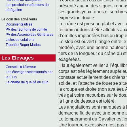
Les prochaines réunions de
présenté aucun des signes connus 
délégation
ses grands yeux ronds et sombres,
expression douce.
Le coin des adhérents
Le crâne est presque plat et avec 
Documents utiles
recommandons d’être attentifs aux
PV des réunions de comité
PV des Assemblées Générales
d’oreilles implantées bas ou trop e
Listes de cotations
Le stop est ouvert (l’angle entre le
Trophée Roger Madec
modéré, avec une bonne hauteur de 
tiers de la longueur du crâne du sto
Les Elevages
exagérées.
Il faut également veiller à l’équil
Conseils à l'éleveur
corps est très légèrement supérieu
Les élevages sélectionnés par
constate actuellement des chiens t
le Club
La charte de qualité du club
solide, et l’attache de fouet se si
la croupe est droite (non avalée). 
très gai voire recourbés sur le dos,
la ligne de dessus est toléré.
Les angulations sont marquées à l’
démarche fluide avec une bonne 
Le tempérament du Cavalier est jo
Une fourrure excessive n’est pas 