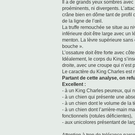
Il a de grands yeux sombres avec
proéminents, ni divergents. L’attac
crâne bien en dôme tant de profil q
de la ligne de l’œil.
La truffe remouchée se situe au ni
inférieure doit être large avec un 
menton. La lèvre supérieure sans ê
bouche ».
L’ossature doit être forte avec côt
Idéalement, le corps du King s’ins
droite, avec une croupe qui n’est 
Le caractère du King Charles est ré
Partant de cette analyse, on ref
Excellent :
- à un King Charles peureux, qui 
- à un chien qui présente une ab
- à un chien dont le volume de la tê
- à un chien dont l’arrière-main m
fonctionnels (rotules déficientes),
- aux unicolores présentant de lar
Attention à trop de tolérance parce