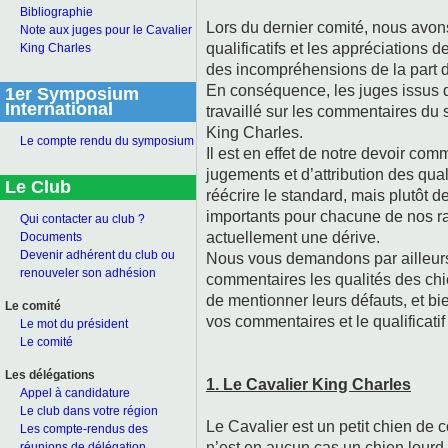
Bibliographie
Lors du dernier comité, nous avon
Note aux juges pour le Cavalier
qualificatifs et les appréciations 
King Charles
des incompréhensions de la part 
En conséquence, les juges issus d
1er Symposium
International
travaillé sur les commentaires du
King Charles.
Le compte rendu du symposium
Il est en effet de notre devoir com
jugements et d’attribution des quali
Le Club
réécrire le standard, mais plutôt d
importants pour chacune de nos ra
Qui contacter au club ?
actuellement une dérive.
Documents
Devenir adhérent du club ou
Nous vous demandons par ailleurs
renouveler son adhésion
commentaires les qualités des ch
de mentionner leurs défauts, et bi
Le comité
vos commentaires et le qualificatif 
Le mot du président
Le comité
Les délégations
1. Le Cavalier King Charles
Appel à candidature
Le club dans votre région
Le Cavalier est un petit chien de 
Les compte-rendus des
n’est en aucun cas un chien lourd n
réunions de délégation