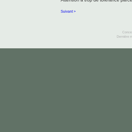
Suivant >
Concep
Dernière m