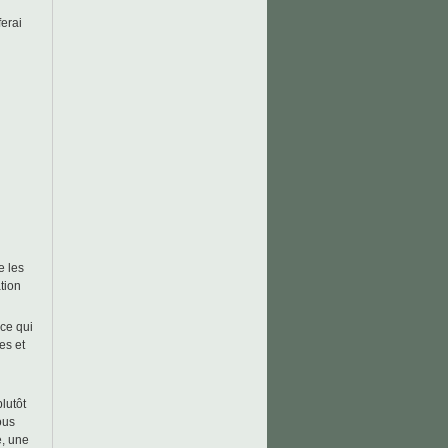
erai
e les
tion
 ce qui
es et
lutôt
ous
e, une