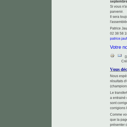
septembre
Si vous n'a
parvenir.
Il sera tou
l'assemblé
Patrice Jau
02 38 58 1
patrice.jauf
Votre n
D
Cré
Vous déc
Nous espéro
résultats d
(champions,
Le transfer
a entrainé 
sont corrig
corrigions 
Comme vous
que la pag
présenter 