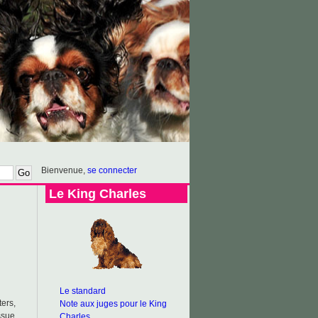
Bienvenue,
se connecter
Le King Charles
Le standard
ers,
Note aux juges pour le King
ssue
Charles