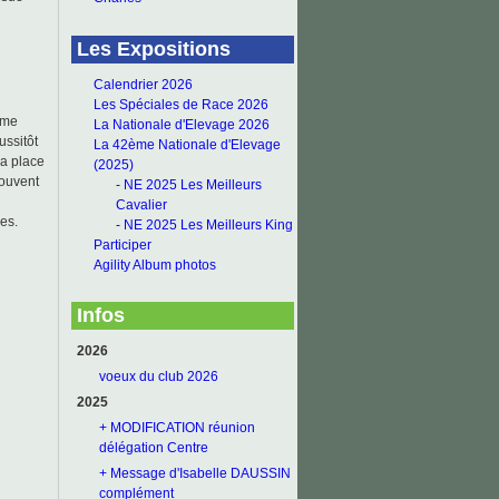
Les Expositions
Calendrier 2026
Les Spéciales de Race 2026
sme
La Nationale d'Elevage 2026
ussitôt
La 42ème Nationale d'Elevage
sa place
(2025)
souvent
- NE 2025 Les Meilleurs
Cavalier
es.
- NE 2025 Les Meilleurs King
Participer
Agility Album photos
Infos
2026
voeux du club 2026
2025
+ MODIFICATION réunion
délégation Centre
+ Message d'Isabelle DAUSSIN
complément