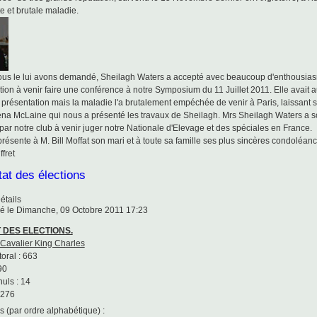
e et brutale maladie.
us le lui avons demandé, Sheilagh Waters a accepté avec beaucoup d'enthousia
ation à venir faire une conférence à notre Symposium du 11 Juillet 2011. Elle avait a
présentation mais la maladie l'a brutalement empéchée de venir à Paris, laissant 
na McLaine qui nous a présenté les travaux de Sheilagh. Mrs Sheilagh Waters a 
 par notre club à venir juger notre Nationale d'Elevage et des spéciales en France.
résente à M. Bill Moffat son mari et à toute sa famille ses plus sincères condoléanc
ffret
tat des élections
étails
é le Dimanche, 09 Octobre 2011 17:23
 DES ELECTIONS.
 Cavalier King Charles
oral : 663
90
uls : 14
 276
 (par ordre alphabétique) :