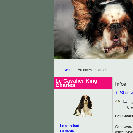
Accueil
|
Archives des infos
Le Cavalier King
Infos
Charles
+ Sheil
D
Cré
Les Cavali
Le standard
C'est avec
La santé
affixe "Mai