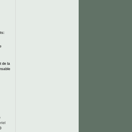
ts:
e
t de la
nsable
e
riel
0