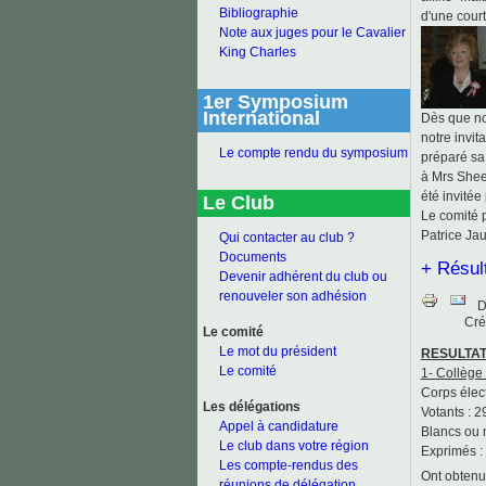
Bibliographie
d'une court
Note aux juges pour le Cavalier
King Charles
1er Symposium
International
Dès que no
notre invit
Le compte rendu du symposium
préparé sa 
à Mrs Shee
été invitée
Le Club
Le comité p
Patrice Jau
Qui contacter au club ?
Documents
+ Résul
Devenir adhérent du club ou
renouveler son adhésion
D
Cré
Le comité
Le mot du président
RESULTAT
Le comité
1- Collège
Corps élect
Les délégations
Votants : 2
Appel à candidature
Blancs ou n
Le club dans votre région
Exprimés :
Les compte-rendus des
Ont obtenus
réunions de délégation