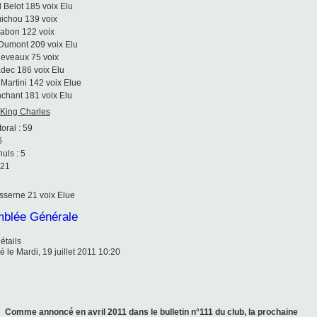
 Belot 185 voix Elu
ichou 139 voix
Cabon 122 voix
 Dumont 209 voix Elu
Leveaux 75 voix
dec 186 voix Elu
 Martini 142 voix Elue
nchant 181 voix Elu
 King Charles
oral : 59
6
uls : 5
 21
esserne 21 voix Elue
blée Générale
étails
é le Mardi, 19 juillet 2011 10:20
Comme annoncé en avril 2011 dans le bulletin n°111 du club, la prochaine