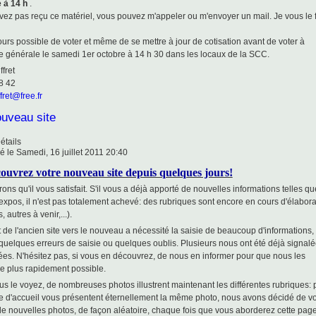
 à 14 h
.
vez pas reçu ce matériel, vous pouvez m'appeler ou m'envoyer un mail. Je vous le f
jours possible de voter et même de se mettre à jour de cotisation avant de voter à
e générale le samedi 1er octobre à 14 h 30 dans les locaux de la SCC.
ffret
8 42
fret@free.fr
ouveau site
étails
é le Samedi, 16 juillet 2011 20:40
ouvrez votre nouveau site depuis quelques jours!
ns qu'il vous satisfait. S'il vous a déjà apporté de nouvelles informations telles qu
'expos, il n'est pas totalement achevé: des rubriques sont encore en cours d'élabora
 autres à venir,...).
t de l'ancien site vers le nouveau a nécessité la saisie de beaucoup d'informations,
quelques erreurs de saisie ou quelques oublis. Plusieurs nous ont été déjà signalé
ées. N'hésitez pas, si vous en découvrez, de nous en informer pour que nous les
le plus rapidement possible.
 le voyez, de nombreuses photos illustrent maintenant les différentes rubriques: p
e d'accueil vous présentent éternellement la même photo, nous avons décidé de v
de nouvelles photos, de façon aléatoire, chaque fois que vous aborderez cette pag