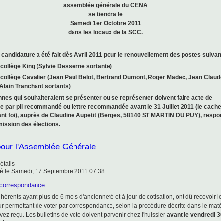
assemblée générale du CENA
se tiendra le
Samedi 1er Octobre 2011
dans les locaux de la SCC.
 candidature a été fait dès Avril 2011 pour le renouvellement des postes suivan
 collège
King
(Sylvie Desserne sortante)
 collège
Cavalier
(Jean Paul Belot, Bertrand Dumont, Roger Madec, Jean Claud
Alain Tranchant sortants)
nes qui souhaiteraient se présenter ou se représenter
doivent faire acte de
re
par pli recommandé ou lettre recommandée
avant le 31 Juillet 2011
(le cache
ant foi), auprès de Claudine Aupetit (Berges, 58140 ST MARTIN DU PUY), respo
ission des élections.
pour l'Assemblée Générale
étails
é le Samedi, 17 Septembre 2011 07:38
 correspondance.
hérents ayant plus de 6 mois d'ancienneté et à jour de cotisation, ont dû recevoir l
ur permettant de voter par correspondance, selon la procédure décrite dans le maté
ez reçu. Les bulletins de vote doivent parvenir chez l'huissier
avant le vendredi 3