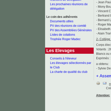
- Jean Paul
Les prochaines réunions de
- Mony Bou
délégation
- Vincent 
- Bertrand
Le coin des adhérents
- Bernard 
Documents utiles
- Roger Ma
PV des réunions de comité
- Elisabeth
PV des Assemblées Générales
- Alain Tra
Listes de cotations
2- Collège
Trophée Roger Madec
Corps élect
Votants : 2
Les Elevages
Blancs ou n
Exprimés :
Conseils à l'éleveur
Les élevages sélectionnés par
a obtenu:
le Club
- Sylvie D
La charte de qualité du club
+ Assem
D
Cré
Attention: