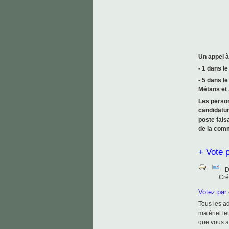
Un appel à
-
1
dans le
-
5
dans le
Métans et 
Les person
candidatu
poste fais
de la comm
+ Vote 
D
Cré
Votez par
Tous les ad
matériel le
que vous av