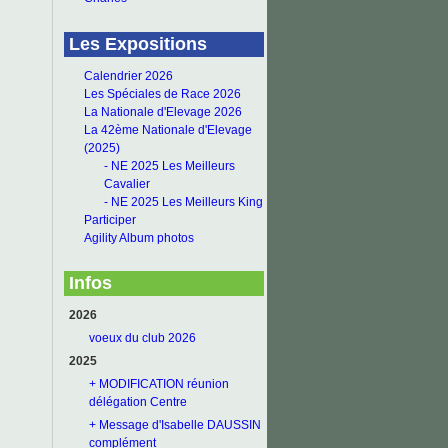
Les Expositions
Calendrier 2026
Les Spéciales de Race 2026
La Nationale d'Elevage 2026
La 42ème Nationale d'Elevage
(2025)
- NE 2025 Les Meilleurs
Cavalier
- NE 2025 Les Meilleurs King
Participer
Agility Album photos
Infos
2026
voeux du club 2026
2025
+ MODIFICATION réunion
délégation Centre
+ Message d'Isabelle DAUSSIN
complément