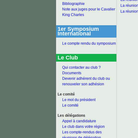
Bibliographie
La réunio
Note aux juges pour le Cavalier
La réunio
King Charles
1er Symposium
International
Le compte rendu du symposium
Le Club
Qui contacter au club ?
Documents
Devenir adhérent du club ou
renouveler son adhésion
Le comité
Le mot du président
Le comité
Les délégations
Appel à candidature
Le club dans votre région
Les compte-rendus des
réunions de délégation