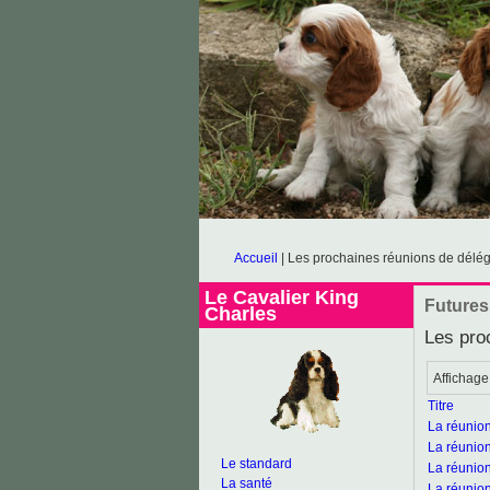
Accueil
|
Les prochaines réunions de délég
Le Cavalier King
Futures
Charles
Les pro
Affichag
Titre
La réunion
La réunion
Le standard
La réunion
La santé
La réunio