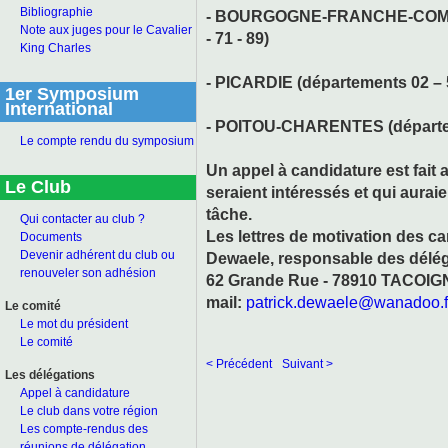
Bibliographie
- BOURGOGNE-FRANCHE-COMTE (
Note aux juges pour le Cavalier
- 71 - 89)
King Charles
- PICARDIE (départements 02 – 5
1er Symposium
International
- POITOU-CHARENTES (départeme
Le compte rendu du symposium
Un appel à candidature est fait
Le Club
seraient intéressés et qui aurai
tâche.
Qui contacter au club ?
Les lettres de motivation des ca
Documents
Devenir adhérent du club ou
Dewaele, responsable des délégu
renouveler son adhésion
62 Grande Rue - 78910 TACOIGNI
mail:
patrick.dewaele@wanadoo.f
Le comité
Le mot du président
Le comité
< Précédent
Suivant >
Les délégations
Appel à candidature
Le club dans votre région
Les compte-rendus des
réunions de délégation