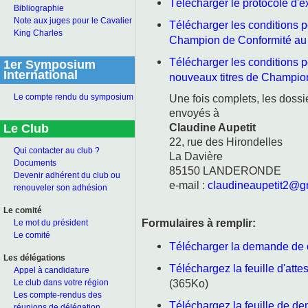
Télécharger le protocole d
Bibliographie
Note aux juges pour le Cavalier
Télécharger les conditions po
King Charles
Champion de Conformité au
Télécharger les conditions p
1er Symposium
International
nouveaux titres de Champi
Une fois complets, les dossi
Le compte rendu du symposium
envoyés à
Claudine Aupetit
Le Club
22, rue des Hirondelles
Qui contacter au club ?
La Davière
Documents
85150 LANDERONDE
Devenir adhérent du club ou
e-mail :
claudineaupetit2@g
renouveler son adhésion
Le comité
Formulaires à remplir:
Le mot du président
Le comité
Télécharger la demande de 
Les délégations
Téléchargez la feuille d'at
Appel à candidature
(365Ko)
Le club dans votre région
Les compte-rendus des
Téléchargez la feuille de d
réunions de délégation