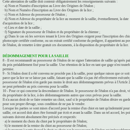
Cette attestation de saillie doit contenir obligatoirement les renseignements suivants :
· a) Nom et Numéro d'inscription au Livre des Origines de l'étalon ;
· b) Nom et Numéro d'inscription au Livre des Origines de la lice ;
· c) Nom et Adresse du possesseur de l'étalon ;
· d) Nom et Adresse du propriétaire de la lice au moment de la saillie, éventuellement, la date
d'acquisition de la lice ;
· e) Lieu et date de la saillie ;
· f) Signature du possesseur de l'étalon et du propriétaire de la chienne ;
· g) Dans le cas où les services tenant le Livre des Origines exigent pour l'inscription des chi
photocopie certifiée conforme, ou un extrait certifié conforme du pedigree, il appartient au po
de l'étalon, de remettre à titre gratuit ces documents, à la disposition du propriétaire de la lice.
DÉDOMMAGEMENT POUR LA SAILLIE
8 - Il est recommandé au possesseur de l'étalon de ne signer l'attestation de saillie qu'après p
du prix préalablement fixé pour la saillie. Une rétention de la lice en tant que gage n'est toutef
permise.
9 - Si l'étalon dont il a été convenu ne procède pas à la saillie, pour quelque raison que ce soit
parce que la lice ne se laisse pas saillir, faisant que la saillie n'a pas été effectivement exécutée,
possesseur de l'étalon n'en garde pas moins le droit aux dédommagements prévus à l'Article 
ne peut prétendre au prix convenu pour la saillie.
10 - Pour ce qui concerne la descendance de l'étalon. Ie possesseur de l'étalon n'a pas droit, vi
du propriétaire de la lice, à des dédommagements autres que ceux prévus pour la saillie.
Il n'a aucun droit de se faire remettre un chiot, sauf si le propriétaire de l'étalon désire en gard
pour son propre élevage, sous condition de ne pas le vendre.
Lorsque les parties se sont mises d'accord pour la remise d'un chiot en tant qu'indemnité pour
saillie, cet accord doit alors être formulé par écrit et avant la saillie. Dans un tel accord, les po
suivants doivent absolument être précisés et respectés:
· a) le moment du choix du chiot par le propriétaire de l'étalon;
· b) le moment de la remise du chiot au possesseur de l'étalon;