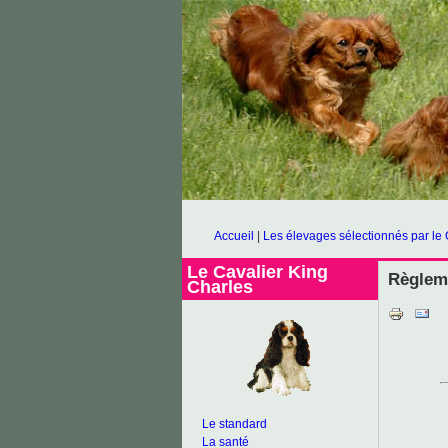
Accueil
|
Les élevages sélectionnés par le
Le Cavalier King
Règlem
Charles
Le standard
La santé