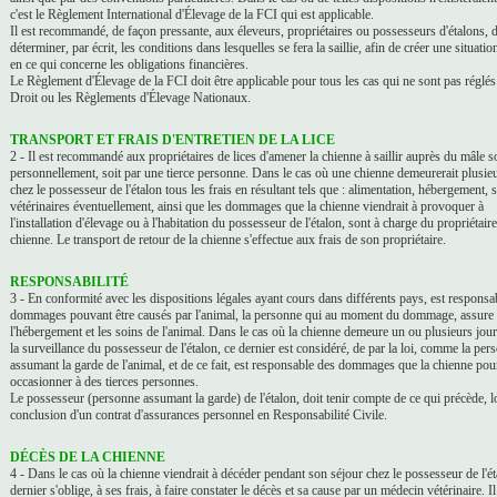
c'est le Règlement International d'Élevage de la FCI qui est applicable.
Il est recommandé, de façon pressante, aux éleveurs, propriétaires ou possesseurs d'étalons, 
déterminer, par écrit, les conditions dans lesquelles se fera la saillie, afin de créer une situation
en ce qui concerne les obligations financières.
Le Règlement d'Élevage de la FCI doit être applicable pour tous les cas qui ne sont pas réglés 
Droit ou les Règlements d'Élevage Nationaux.
TRANSPORT ET FRAIS D'ENTRETIEN DE LA LICE
2 - Il est recommandé aux propriétaires de lices d'amener la chienne à saillir auprès du mâle so
personnellement, soit par une tierce personne. Dans le cas où une chienne demeurerait plusieu
chez le possesseur de l'étalon tous les frais en résultant tels que : alimentation, hébergement, 
vétérinaires éventuellement, ainsi que les dommages que la chienne viendrait à provoquer à
l'installation d'élevage ou à l'habitation du possesseur de l'étalon, sont à charge du propriétaire
chienne. Le transport de retour de la chienne s'effectue aux frais de son propriétaire.
RESPONSABILITÉ
3 - En conformité avec les dispositions légales ayant cours dans différents pays, est responsa
dommages pouvant être causés par l'animal, la personne qui au moment du dommage, assure
l'hébergement et les soins de l'animal. Dans le cas où la chienne demeure un ou plusieurs jou
la surveillance du possesseur de l'étalon, ce dernier est considéré, de par la loi, comme la per
assumant la garde de l'animal, et de ce fait, est responsable des dommages que la chienne pour
occasionner à des tierces personnes.
Le possesseur (personne assumant la garde) de l'étalon, doit tenir compte de ce qui précède, lo
conclusion d'un contrat d'assurances personnel en Responsabilité Civile.
DÉCÈS DE LA CHIENNE
4 - Dans le cas où la chienne viendrait à décéder pendant son séjour chez le possesseur de l'ét
dernier s'oblige, à ses frais, à faire constater le décès et sa cause par un médecin vétérinaire. Il