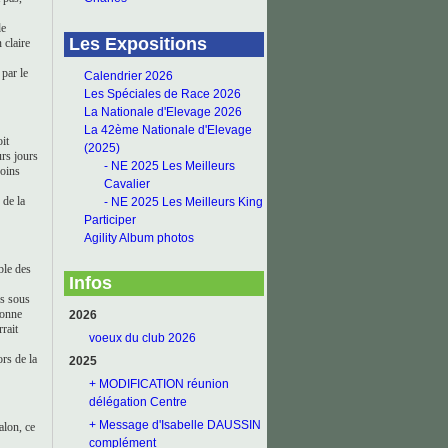
de
Les Expositions
 claire
par le
Calendrier 2026
Les Spéciales de Race 2026
La Nationale d'Elevage 2026
La 42ème Nationale d'Elevage
it
(2025)
rs jours
- NE 2025 Les Meilleurs
soins
Cavalier
 de la
- NE 2025 Les Meilleurs King
Participer
Agility Album photos
ble des
Infos
rs sous
sonne
2026
rait
voeux du club 2026
rs de la
2025
+ MODIFICATION réunion
délégation Centre
+ Message d'Isabelle DAUSSIN
alon, ce
complément