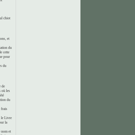
nt
ul chiot
ons, et
iation du
e cette
nue pour
rs du
e de
s où les
été
ition du
 frais
 le Livre
our la
le nom et