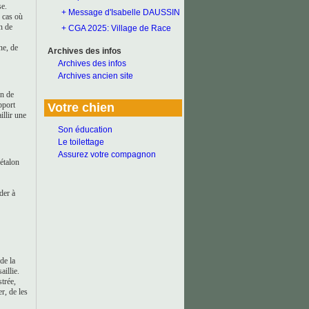
se.
+ Message d'Isabelle DAUSSIN
e cas où
n de
+ CGA 2025: Village de Race
ne, de
Archives des infos
Archives des infos
Archives ancien site
on de
pport
Votre chien
illir une
Son éducation
Le toilettage
Assurez votre compagnon
 étalon
der à
 de la
aillie.
strée,
r, de les