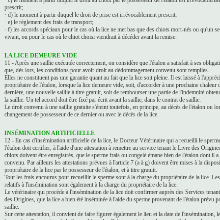
· c) le moment à partir duquel le droit au choix par le possesseur de l'étalon est irrévocableme
prescrit;
· d) le moment à partir duquel le droit de prise est irrévocablement prescrit;
· e) le règlement des frais de transport;
· f) les accords spéciaux pour le cas où la lice ne met bas que des chiots mort-nés ou qu'un se
vivant, ou pour le cas où le chiot choisi viendrait à décéder avant la remise.
LA LICE DEMEURE VIDE
11 - Après une saillie exécutée correctement, on considère que l'étalon a satisfait à ses obligati
que, dès lors, les conditions pour avoir droit au dédommagement convenu sont remplies.
Elles ne constituent pas une garantie quant au fait que la lice soit pleine. Il est laissé à l'appréc
propriétaire de l'étalon, lorsque la lice demeure vide, soit, d'accorder à une prochaine chaleur d
dernière, une nouvelle saillie à titre gratuit, soit de rembourser une partie de l'indemnité obte
la saillie. Un tel accord doit être fixé par écrit avant la saillie, dans le contrat de saillie.
Le droit convenu à une saillie gratuite s'éteint toutefois, en principe, au décès de l'étalon ou lo
changement de possesseur de ce dernier ou avec le décès de la lice.
INSÉMINATION ARTIFICIELLE
12 - En cas d'insémination artificielle de la lice, le Docteur Vétérinaire qui a recueilli le sperm
l'étalon doit certifier, à l'aide d'une attestation à remettre au service tenant le Livre des Origine
chiots doivent être enregistrés, que le sperme frais ou congelé émane bien de l'étalon dont il a 
convenu. Par ailleurs les attestations prévues à l'article 7 (a à g) doivent être mises à la dispos
propriétaire de la lice par le possesseur de l'étalon, et à titre gratuit.
Tout les frais encourus pour recueillir le sperme sont à la charge du propriétaire de la lice. Les
relatifs à l'insémination sont également à la charge du propriétaire de la lice.
Le vétérinaire qui procède à l'insémination de la lice doit confirmer auprès des Services tenant
des Origines, que la lice a bien été inséminée à l'aide du sperme provenant de l'étalon prévu p
saillie.
Sur cette attestation, il convient de faire figurer également le lieu et la date de l'insémination, 