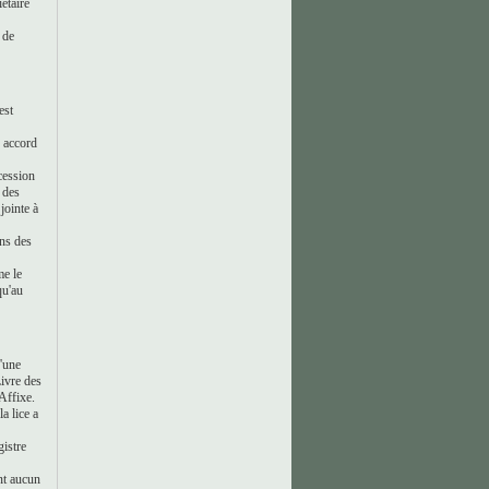
étaire
 de
est
n accord
 cession
 des
jointe à
ons des
me le
qu'au
d'une
Livre des
 Affixe.
a lice a
gistre
nt aucun