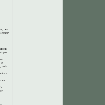
ots, une
ssesseur
aiement
ois pas
 ou
 le
2, mais
s-à-vis
er un
 la
ints