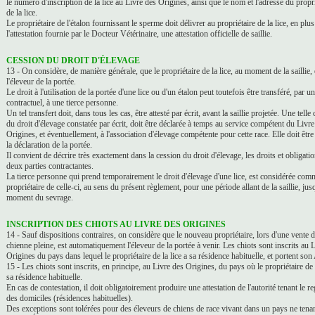
le numéro d'inscription de la lice au Livre des Origines, ainsi que le nom et l'adresse du propri
de la lice.
Le propriétaire de l'étalon fournissant le sperme doit délivrer au propriétaire de la lice, en plus
l'attestation fournie par le Docteur Vétérinaire, une attestation officielle de saillie.
CESSION DU DROIT D'ÉLEVAGE
13 - On considère, de manière générale, que le propriétaire de la lice, au moment de la saillie, 
l'éleveur de la portée.
Le droit à l'utilisation de la portée d'une lice ou d'un étalon peut toutefois être transféré, par u
contractuel, à une tierce personne.
Un tel transfert doit, dans tous les cas, être attesté par écrit, avant la saillie projetée. Une telle
du droit d'élevage constatée par écrit, doit être déclarée à temps au service compétent du Livre
Origines, et éventuellement, à l'association d'élevage compétente pour cette race. Elle doit être 
la déclaration de la portée.
Il convient de décrire très exactement dans la cession du droit d'élevage, les droits et obligati
deux parties contractantes.
La tierce personne qui prend temporairement le droit d'élevage d'une lice, est considérée com
propriétaire de celle-ci, au sens du présent règlement, pour une période allant de la saillie, jus
moment du sevrage.
INSCRIPTION DES CHIOTS AU LIVRE DES ORIGINES
14 - Sauf dispositions contraires, on considère que le nouveau propriétaire, lors d'une vente 
chienne pleine, est automatiquement l'éleveur de la portée à venir. Les chiots sont inscrits au 
Origines du pays dans lequel le propriétaire de la lice a sa résidence habituelle, et portent son
15 - Les chiots sont inscrits, en principe, au Livre des Origines, du pays où le propriétaire de l
sa résidence habituelle.
En cas de contestation, il doit obligatoirement produire une attestation de l'autorité tenant le re
des domiciles (résidences habituelles).
Des exceptions sont tolérées pour des éleveurs de chiens de race vivant dans un pays ne tena