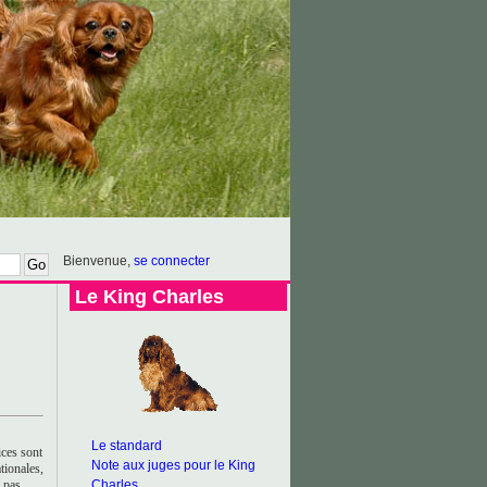
Bienvenue,
se connecter
Le King Charles
Le standard
ices sont
Note aux juges pour le King
tionales,
 pas,
Charles