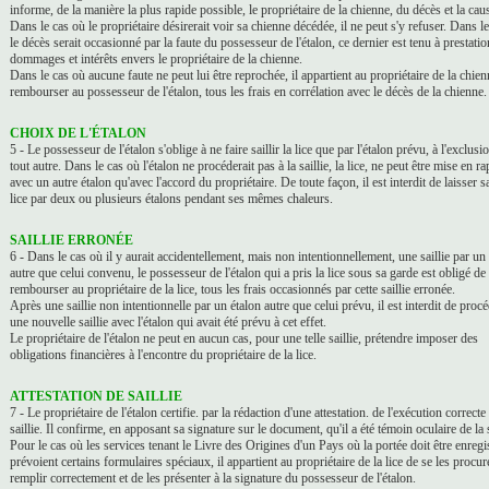
informe, de la manière la plus rapide possible, le propriétaire de la chienne, du décès et la cau
Dans le cas où le propriétaire désirerait voir sa chienne décédée, il ne peut s'y refuser. Dans l
le décès serait occasionné par la faute du possesseur de l'étalon, ce dernier est tenu à prestatio
dommages et intérêts envers le propriétaire de la chienne.
Dans le cas où aucune faute ne peut lui être reprochée, il appartient au propriétaire de la chien
rembourser au possesseur de l'étalon, tous les frais en corrélation avec le décès de la chienne.
CHOIX DE L'ÉTALON
5 - Le possesseur de l'étalon s'oblige à ne faire saillir la lice que par l'étalon prévu, à l'exclusi
tout autre. Dans le cas où l'étalon ne procéderait pas à la saillie, la lice, ne peut être mise en ra
avec un autre étalon qu'avec l'accord du propriétaire. De toute façon, il est interdit de laisser sa
lice par deux ou plusieurs étalons pendant ses mêmes chaleurs.
SAILLIE ERRONÉE
6 - Dans le cas où il y aurait accidentellement, mais non intentionnellement, une saillie par un
autre que celui convenu, le possesseur de l'étalon qui a pris la lice sous sa garde est obligé de
rembourser au propriétaire de la lice, tous les frais occasionnés par cette saillie erronée.
Après une saillie non intentionnelle par un étalon autre que celui prévu, il est interdit de procé
une nouvelle saillie avec l'étalon qui avait été prévu à cet effet.
Le propriétaire de l'étalon ne peut en aucun cas, pour une telle saillie, prétendre imposer des
obligations financières à l'encontre du propriétaire de la lice.
ATTESTATION DE SAILLIE
7 - Le propriétaire de l'étalon certifie. par la rédaction d'une attestation. de l'exécution correcte
saillie. Il confirme, en apposant sa signature sur le document, qu'il a été témoin oculaire de la s
Pour le cas où les services tenant le Livre des Origines d'un Pays où la portée doit être enregi
prévoient certains formulaires spéciaux, il appartient au propriétaire de la lice de se les procure
remplir correctement et de les présenter à la signature du possesseur de l'étalon.