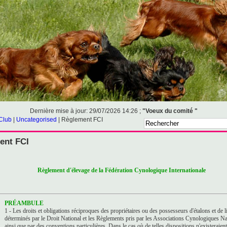
Dernière mise à jour: 29/07/2026 14:26 ;
"Voeux du comité "
 Club
|
Uncategorised
|
Règlement FCI
ent FCI
Règlement d'élevage de la Fédération Cynologique Internationale
PRÉAMBULE
1 - Les droits et obligations réciproques des propriétaires ou des possesseurs d'étalons et de l
déterminés par le Droit National et les Règlements pris par les Associations Cynologiques Na
ainsi que par des conventions particulières. Dans le cas où de telles dispositions n'existeraient