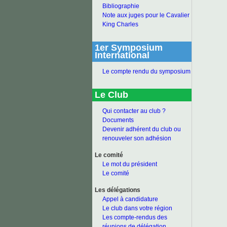
Bibliographie
Note aux juges pour le Cavalier
King Charles
1er Symposium
International
Le compte rendu du symposium
Le Club
Qui contacter au club ?
Documents
Devenir adhérent du club ou
renouveler son adhésion
Le comité
Le mot du président
Le comité
Les délégations
Appel à candidature
Le club dans votre région
Les compte-rendus des
réunions de délégation