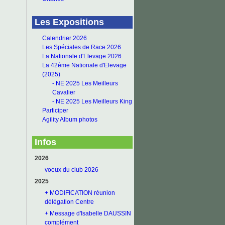
Les Expositions
Calendrier 2026
Les Spéciales de Race 2026
La Nationale d'Elevage 2026
La 42ème Nationale d'Elevage
(2025)
- NE 2025 Les Meilleurs
Cavalier
- NE 2025 Les Meilleurs King
Participer
Agility Album photos
Infos
2026
voeux du club 2026
2025
+ MODIFICATION réunion
délégation Centre
+ Message d'Isabelle DAUSSIN
complément