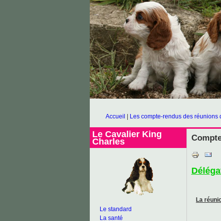
Accueil
|
Les compte-rendus des réunions 
Le Cavalier King
Compte 
Charles
Déléga
La réuni
Le standard
La santé