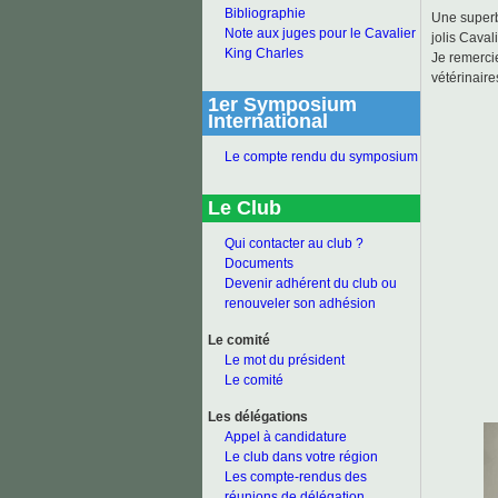
Bibliographie
Une superb
Note aux juges pour le Cavalier
jolis Caval
King Charles
Je remercie
vétérinaire
1er Symposium
International
Le compte rendu du symposium
Le Club
Qui contacter au club ?
Documents
Devenir adhérent du club ou
renouveler son adhésion
Le comité
Le mot du président
Le comité
Les délégations
Appel à candidature
Le club dans votre région
Les compte-rendus des
réunions de délégation