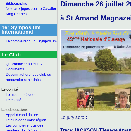
Dimanche 26 juillet 
Bibliographie
Note aux juges pour le Cavalier
King Charles
à St Amand Magnazei
1er Symposium
International
Le compte rendu du symposium
Le Club
Qui contacter au club ?
Documents
Devenir adhérent du club ou
renouveler son adhésion
Le comité
Le mot du président
Le comité
Les délégations
Appel à candidature
Le jury sera :
Le club dans votre région
Les compte-rendus des
Tracy JACKSON
(Elevage Amant
réunions de délégation