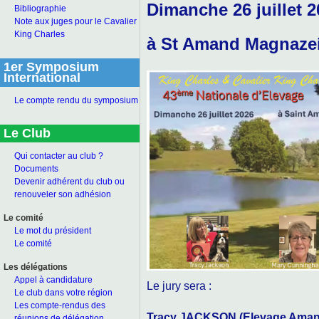
Dimanche 26 juillet 
Bibliographie
Note aux juges pour le Cavalier
King Charles
à St Amand Magnazei
1er Symposium
International
Le compte rendu du symposium
Le Club
Qui contacter au club ?
Documents
Devenir adhérent du club ou
renouveler son adhésion
Le comité
Le mot du président
Le comité
Les délégations
Appel à candidature
Le jury sera :
Le club dans votre région
Les compte-rendus des
Tracy JACKSON
(Elevage Amant
réunions de délégation