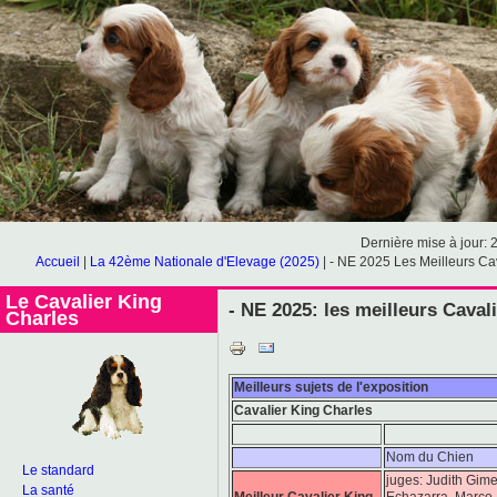
Dernière mise à jour: 
Accueil
|
La 42ème Nationale d'Elevage (2025)
|
- NE 2025 Les Meilleurs Ca
Le Cavalier King
- NE 2025: les meilleurs Caval
Charles
Meilleurs sujets de l'exposition
Cavalier King Charles
Nom du Chien
Le standard
juges: Judith Gim
La santé
Meilleur Cavalier King
Echazarra, Marco