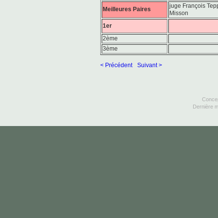
juge François Tep
Meilleures Paires
Misson
1er
2ème
3ème
< Précédent
Suivant >
Concep
Dernière m