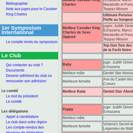
Bibliographie
Charles
Marabotto et Fran
Teppaz-Misson
Note aux juges pour le Cavalier
King Charles
Ultimate Pensive 
Fieffe au Songeur
juges: Judith Gim
1er Symposium
Meilleur Cavalier King
Echazarra, Marco
International
Charles de Sexe
Marabotto et Fran
Opposé
Teppaz-Misson
Le compte rendu du symposium
Top Gun Tom des
de la Forêt Noire
Le Club
juge: Judith Gime
Baby
Qui contacter au club ?
Echazarra
Documents
Meilleur mâle
Gentel Star Absolu
Devenir adhérent du club ou
Ava du Castel des 
renouveler son adhésion
Meilleure femelle
Coeurs
Le comité
Meilleur Baby
Gentel Star Absol
Le mot du président
Le comité
juge: Judith Gime
Puppy
Les délégations
Echazarra
Appel à candidature
Meilleur mâle
-
Le club dans votre région
Victoria's Secret d
Meilleure femelle
Les compte-rendus des
Légendes de Mal
réunions de délégation