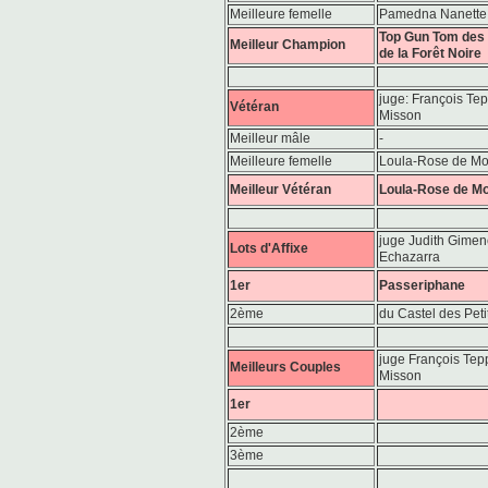
Meilleure femelle
Pamedna Nanette
Top Gun Tom des
Meilleur Champion
de la Forêt Noire
juge: François Te
Vétéran
Misson
Meilleur mâle
-
Meilleure femelle
Loula-Rose de Mo
Meilleur Vétéran
Loula-Rose de Mo
juge Judith Gime
Lots d'Affixe
Echazarra
1er
Passeriphane
2ème
du Castel des Pet
juge François Tep
Meilleurs Couples
Misson
1er
2ème
3ème