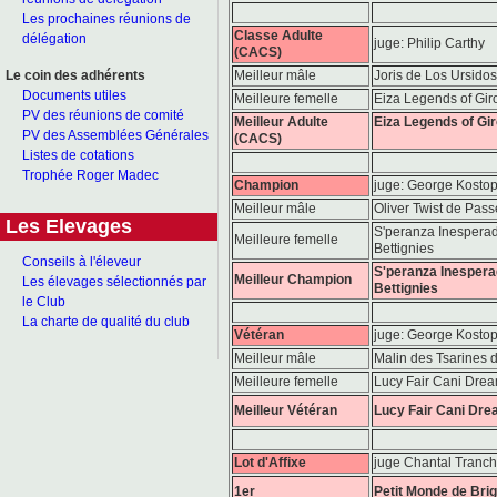
Les prochaines réunions de
Classe Adulte
délégation
juge: Philip Carthy
(CACS)
Meilleur mâle
Joris de Los Ursido
Le coin des adhérents
Documents utiles
Meilleure femelle
Eiza Legends of Gir
PV des réunions de comité
Meilleur Adulte
Eiza Legends of Gi
PV des Assemblées Générales
(CACS)
Listes de cotations
Trophée Roger Madec
Champion
juge: George Kosto
Meilleur mâle
Oliver Twist de Pas
Les Elevages
S'peranza Inespera
Meilleure femelle
Bettignies
Conseils à l'éleveur
S'peranza Inespera
Meilleur Champion
Les élevages sélectionnés par
Bettignies
le Club
La charte de qualité du club
Vétéran
juge: George Kosto
Meilleur mâle
Malin des Tsarines d
Meilleure femelle
Lucy Fair Cani Dre
Meilleur Vétéran
Lucy Fair Cani Dr
Lot d'Affixe
juge Chantal Tranch
1er
Petit Monde de Bri