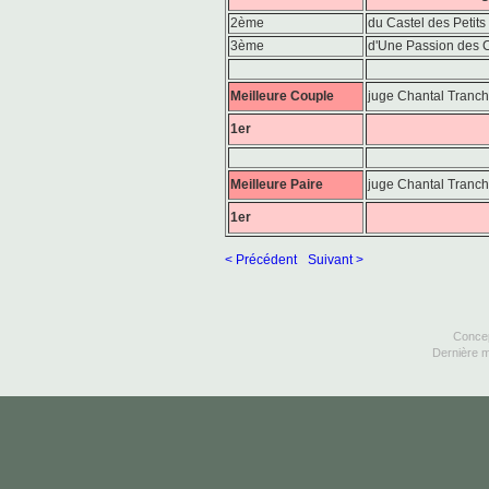
2ème
du Castel des Petit
3ème
d'Une Passion des C
Meilleure Couple
juge Chantal Tranch
1er
Meilleure Paire
juge Chantal Tranch
1er
< Précédent
Suivant >
Concep
Dernière m