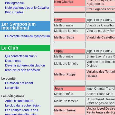
King Charles
Bibliographie
Kostopoulos
Note aux juges pour le Cavalier
Eiza Legends of Gi
King Charles
Baby
juge: Philip Carthy
1er Symposium
Meilleur mâle
Vivaldi de Castelbur
International
Meilleure femelle
Vina de ma Joly Ro
Le compte rendu du symposium
Meilleur Baby
Vivaldi de Castelbu
Le Club
Puppy
juge: Philip Carthy
Qui contacter au club ?
Meilleur mâle
Shine Ever Vis tes 
Documents
Verlaine des Tentati
Meilleure femelle
Devenir adhérent du club ou
Divines
renouveler son adhésion
Verlaine des Tentat
Meilleur Puppy
Divines
Le comité
Le mot du président
Le comité
Jeune
juge: Chantal Tranc
Meilleur mâle
Absent Olona Marti
Les délégations
Undisclosed Desire
Appel à candidature
Meilleure femelle
Petits Anges de Sop
Le club dans votre région
Undisclosed Desir
Les compte-rendus des
Meilleur Jeune
Petits Anges de So
réunions de délégation