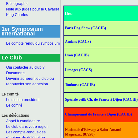
Bibliographie
Note aux juges pour le Cavalier
Lieu
King Charles
Paris Dog Show (CACIB)
1er Symposium
International
Amiens (CACS)
Le compte rendu du symposium
Lyon (CACIB)
Le Club
Qui contacter au club ?
Limoges (CACS)
Documents
Devenir adhérent du club ou
renouveler son adhésion
Toulouse (CACIB)
Le comité
Spéciale veille Ch. de France à Dijon (CACIB)
Le mot du président
Le comité
Championnat de France à Dijon (CACIB)
Les délégations
Appel à candidature
Le club dans votre région
Nationale d'Elevage à Saint-Amand-
Les compte-rendus des
Magnazeix (87290)
réunions de délégation