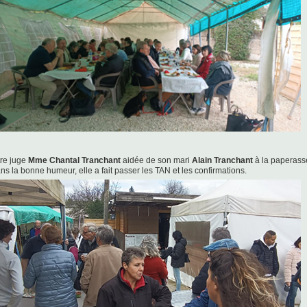
tre juge
Mme Chantal Tranchant
aidée de son mari
Alain Tranchant
à la paperass
ns la bonne humeur, elle a fait passer les TAN et les confirmations.