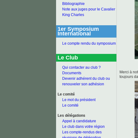
Bibliographie
Note aux juges pour le Cavalier
King Charles
1er Symposium
International
Le compte rendu du symposium
Le Club
Qui contacter au club ?
Merci à no
Documents
toujours da
Devenir adhérent du club ou
renouveler son adhésion
Le comité
Le mot du président
Le comité
Les délégations
Appel à candidature
Le club dans votre région
Les compte-rendus des
réunions de délégation