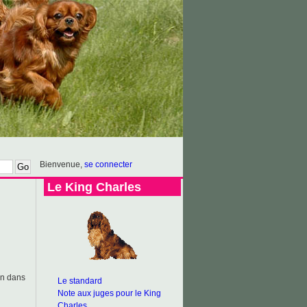
Bienvenue,
se connecter
Le King Charles
in dans
Le standard
Note aux juges pour le King
Charles