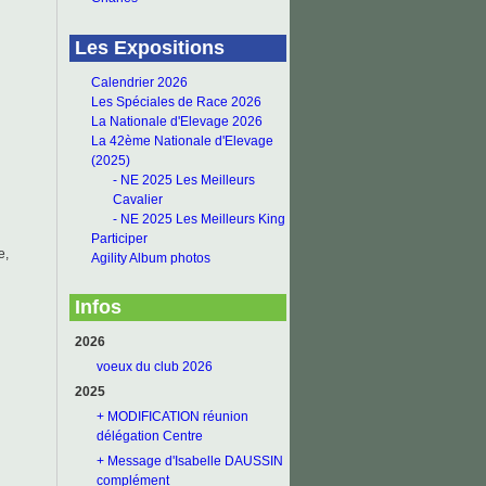
Les Expositions
Calendrier 2026
Les Spéciales de Race 2026
La Nationale d'Elevage 2026
La 42ème Nationale d'Elevage
(2025)
- NE 2025 Les Meilleurs
Cavalier
- NE 2025 Les Meilleurs King
Participer
e,
Agility Album photos
Infos
2026
voeux du club 2026
2025
+ MODIFICATION réunion
délégation Centre
+ Message d'Isabelle DAUSSIN
complément