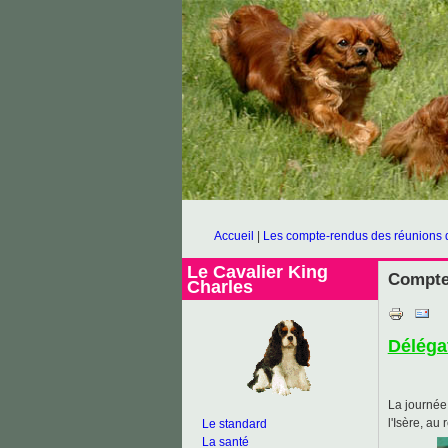
Accueil
|
Les compte-rendus des réunions 
Le Cavalier King
Compte 
Charles
Délég
La journé
l'Isère, au
Le standard
La santé