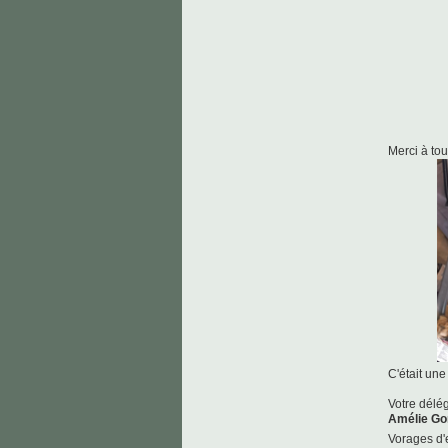
Merci à to
C'était un
Votre délé
Amélie Go
Vorages d'