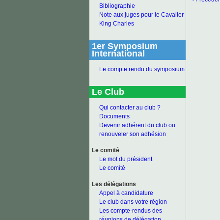
Bibliographie
Note aux juges pour le Cavalier
King Charles
1er Symposium
International
Le compte rendu du symposium
Le Club
Qui contacter au club ?
Documents
Devenir adhérent du club ou
renouveler son adhésion
Le comité
Le mot du président
Le comité
Les délégations
Appel à candidature
Le club dans votre région
Les compte-rendus des
réunions de délégation