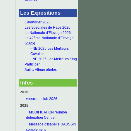
Les Expositions
Calendrier 2026
Les Spéciales de Race 2026
La Nationale d'Elevage 2026
La 42ème Nationale d'Elevage
(2025)
- NE 2025 Les Meilleurs
Cavalier
- NE 2025 Les Meilleurs King
Participer
Agility Album photos
Infos
2026
voeux du club 2026
2025
+ MODIFICATION réunion
délégation Centre
+ Message d'Isabelle DAUSSIN
complément