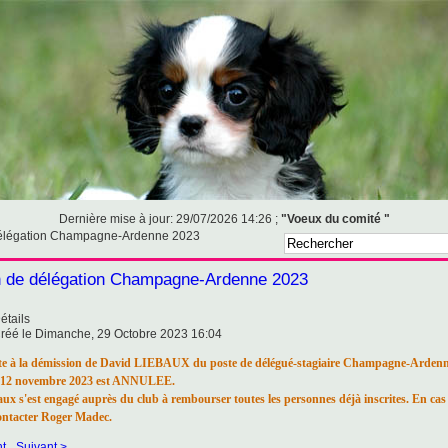
Dernière mise à jour: 29/07/2026 14:26 ;
"Voeux du comité "
élégation Champagne-Ardenne 2023
 de délégation Champagne-Ardenne 2023
étails
réé le Dimanche, 29 Octobre 2023 16:04
e à la démission de David LIEBAUX du poste de délégué-stagiaire Champagne-Ardenne
 12 novembre 2023 est ANNULEE.
ux s'est engagé auprès du club à rembourser toutes les personnes déjà inscrites. En cas
 contacter Roger Madec.
t
Suivant >