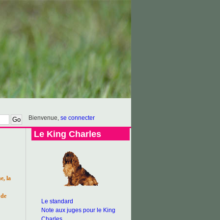
Bienvenue,
se connecter
Le King Charles
, la
 de
Le standard
Note aux juges pour le King
Charles