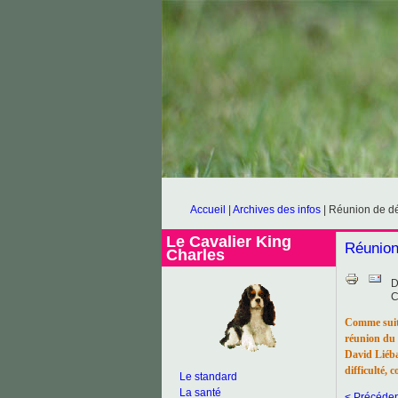
Accueil
|
Archives des infos
|
Réunion de d
Le Cavalier King
Réunion
Charles
D
C
Comme suit
réunion du
David Liéba
difficulté,
Le standard
La santé
< Précéden