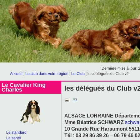
Dernière mise à jour: 
Accueil
|
Le club dans votre région
|
Le Club
|
les délégués du Club v2
Le Cavalier King
les délégués du Club v
Charles
ALSACE LORRAINE Départements :
Mme Béatrice SCHWARZ
schwa
10 Grande Rue Haraumont 5511
Le standard
Tél : 03 29 86 39 26 – 06 79 46 0
La santé