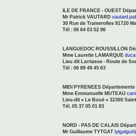
ILE DE FRANCE - OUEST Départe
Mr Patrick VAUTARD
vautard.pa
30 Rue de Tramerolles 91720 M
Tél : 06 64 03 52 96
LANGUEDOC ROUSSILLON Départe
Mme Laurette LAMARQUE
duca
Lieu dit Larriasse - Route de S
Tél : 06 89 49 45 63
MIDI PYRENEES Départements : 09
Mme Emmanuelle MUTEAU
can
Lieu-dit « Le Boué » 32360 Sain
Tél. 05 37 05 01 83
NORD - PAS DE CALAIS Départe
Mr Guillaume TYTGAT
tytgatguil