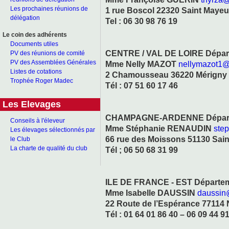
Les prochaines réunions de
1 rue Boscol 22320 Saint Maye
délégation
Tel : 06 30 98 76 19
Le coin des adhérents
Documents utiles
CENTRE / VAL DE LOIRE Départem
PV des réunions de comité
PV des Assemblées Générales
Mme Nelly MAZOT
nellymazot1
Listes de cotations
2 Chamousseau 36220 Mérigny
Trophée Roger Madec
Tél : 07 51 60 17 46
Les Elevages
CHAMPAGNE-ARDENNE Départeme
Conseils à l'éleveur
Mme Stéphanie RENAUDIN
ste
Les élevages sélectionnés par
66 rue des Moissons 51130 Sain
le Club
La charte de qualité du club
Tél ; 06 50 68 31 99
ILE DE FRANCE - EST Départemen
Mme Isabelle DAUSSIN
daussin
22 Route de l’Espérance 77114
Tél : 01 64 01 86 40 – 06 09 44 9