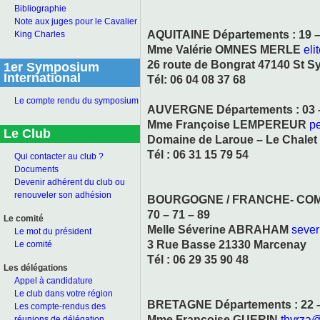
Bibliographie
Note aux juges pour le Cavalier
AQUITAINE Départements : 19 – 2
King Charles
Mme Valérie OMNES MERLE
eli
26 route de Bongrat 47140 St Sy
1er Symposium
International
Tél: 06 04 08 37 68
Le compte rendu du symposium
AUVERGNE Départements : 03 – 
Mme Françoise LEMPEREUR
p
Le Club
Domaine de Laroue – Le Chalet 
Tél : 06 31 15 79 54
Qui contacter au club ?
Documents
Devenir adhérent du club ou
renouveler son adhésion
BOURGOGNE / FRANCHE- COMTE D
70 – 71 – 89
Le comité
Melle Séverine ABRAHAM
seve
Le mot du président
3 Rue Basse 21330 Marcenay
Le comité
Tél : 06 29 35 90 48
Les délégations
Appel à candidature
Le club dans votre région
BRETAGNE Départements : 22 – 
Les compte-rendus des
Mme Françoise GUERIN
thyrza@
réunions de délégation