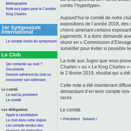
Bibliographie
contre l’hypertype».
Note aux juges pour le Cavalier
King Charles
Aujourd’hui le comité de notre cl
expositions de l’année 2018, des
1er Symposium
chiens amenant certains exposants 
International
jugements. Il a donc demandé aux
Le compte rendu du symposium
réunir en « Commission d’Elevage 
surveiller pour éviter si possible l
Le Club
La note aux Juges que vous pouvez
Qui contacter au club ?
Charles » ou « Le King Charles » es
Documents
le 2 février 2019, résultat qui a ét
Devenir adhérent du club ou
renouveler son adhésion
Cette note a été maintenant diffus
Le comité
demandant d’en tenir compte lors
Le mot du président
races.
Le comité
Le comité.
Les délégations
Appel à candidature
< Précédent
Suivant >
Le club dans votre région
Les compte-rendus des
réunions de délégation