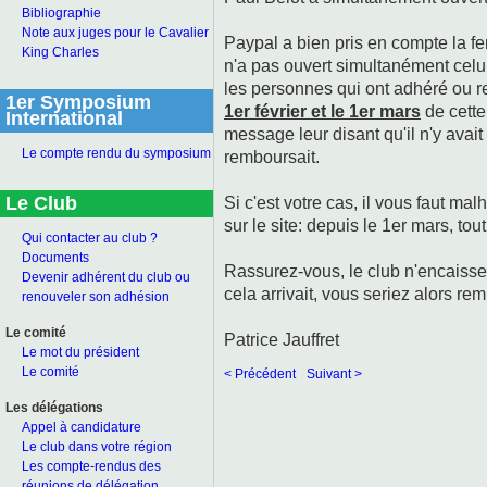
Bibliographie
Note aux juges pour le Cavalier
Paypal a bien pris en compte la f
King Charles
n'a pas ouvert simultanément celui
les personnes qui ont adhéré ou r
1er Symposium
1er février et le 1er mars
de cette
International
message leur disant qu'il n'y avai
Le compte rendu du symposium
remboursait.
Le Club
Si c'est votre cas, il vous faut 
sur le site: depuis le 1er mars, tout
Qui contacter au club ?
Documents
Rassurez-vous, le club n'encaisser
Devenir adhérent du club ou
cela arrivait, vous seriez alors re
renouveler son adhésion
Le comité
Patrice Jauffret
Le mot du président
Le comité
< Précédent
Suivant >
Les délégations
Appel à candidature
Le club dans votre région
Les compte-rendus des
réunions de délégation