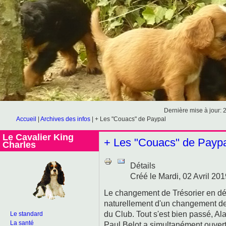
Dernière mise à jour: 
Accueil
|
Archives des infos
|
+ Les "Couacs" de Paypal
Le Cavalier King
+ Les "Couacs" de Payp
Charles
Détails
Créé le Mardi, 02 Avril 20
Le changement de Trésorier en déb
naturellement d'un changement d
du Club. Tout s'est bien passé, A
Le standard
La santé
Paul Belot a simultanément ouvert 