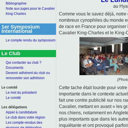
Bibliographie
au Hya
Note aux juges pour le Cavalier
Comme vous le savez déjà, notre c
King Charles
nombreux cynophiles du monde ent
de race en France pour organiser 
1er Symposium
International
Cavalier King-Charles et le King-
Le compte rendu du symposium
Le Club
Qui contacter au club ?
Documents
Devenir adhérent du club ou
renouveler son adhésion
(Phot
Cette tache était lourde pour votre
Le comité
Le mot du président
importante dans le contexte actue
Le comité
fait une contre publicité sur nos ra
Cavalier, mettant en avant « les 
Les délégations
nos chiens, notamment en Angleter
Appel à candidature
Le club dans votre région
plus importants que dans les autre
Les compte-rendus des
inquiétante et ont provoqué parfoi
réunions de délégation