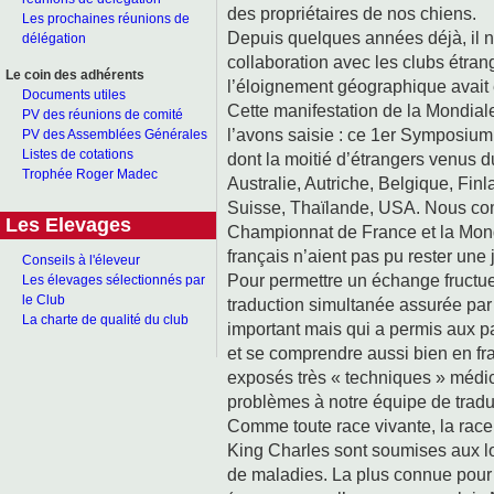
des propriétaires de nos chiens.
Les prochaines réunions de
Depuis quelques années déjà, il no
délégation
collaboration avec les clubs étran
Le coin des adhérents
l’éloignement géographique avait 
Documents utiles
Cette manifestation de la Mondial
PV des réunions de comité
l’avons saisie : ce 1er Symposium
PV des Assemblées Générales
Listes de cotations
dont la moitié d’étrangers venus d
Trophée Roger Madec
Australie, Autriche, Belgique, Finl
Suisse, Thaïlande, USA. Nous com
Les Elevages
Championnat de France et la Mondi
français n’aient pas pu rester une
Conseils à l'éleveur
Pour permettre un échange fructue
Les élevages sélectionnés par
le Club
traduction simultanée assurée par
La charte de qualité du club
important mais qui a permis aux p
et se comprendre aussi bien en f
exposés très « techniques » médic
problèmes à notre équipe de traduc
Comme toute race vivante, la race
King Charles sont soumises aux loi
de maladies. La plus connue pour c