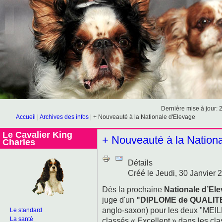
Dernière mise à jour: 
Accueil
|
Archives des infos
|
+ Nouveauté à la Nationale d'Elevage
Le Cavalier King
+ Nouveauté à la Nation
Charles
Détails
Créé le Jeudi, 30 Janvier 
Dès la prochaine
Nationale d’El
juge d'un
"DIPLOME de QUALIT
anglo-saxon) pour les deux "MEI
Le standard
La santé
classés « Excellent » dans les cla