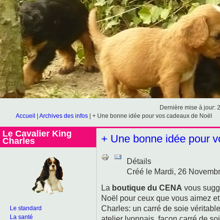
Dernière mise à jour: 
Accueil
|
Archives des infos
|
+ Une bonne idée pour vos cadeaux de Noël
Le Cavalier King
+ Une bonne idée pour v
Charles
Détails
Créé le Mardi, 26 Novemb
La
boutique du CENA
vous suggè
Noël pour ceux que vous aimez et 
Charles: un carré de soie véritable
Le standard
La santé
atelier lyonnais, façon carré de 