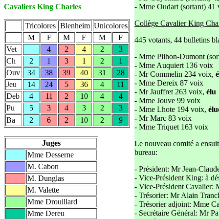
Cavaliers King Charles
-
Mme Oudart (sortant) 41 
Collège Cavalier King Cha
Tricolores
Blenheim
Unicolores
M
F
M
F
M
F
445 votants, 44 bulletins b
Vet
4
2
4
2
3
- Mme Plihon-Dumont (sort
Ch
2
1
3
1
2
1
-
Mme Auquiert 136 voix
Ouv
34
38
39
40
31
28
- Mr Commelin 234 voix,
é
- Mme Dereix 87 voix
Jeu
14
24
5
36
4
11
- Mr Jauffret 263 voix,
élu
Deb
4
11
2
10
4
4
-
Mme Jouve 99 voix
Pu
5
3
4
3
2
3
- Mme Lhote 194 voix,
élu
-
Mr Marc 83 voix
Ba
2
6
2
10
2
9
- Mme Triquet 163 voix
Juges
Le nouveau comité a ensuite
bureau:
Mme Desserne
M. Cabon
- Président: Mr Jean-Claud
- Vice-Président King: à dé
M. Dunglas
- Vice-Président Cavalier:
M. Valette
- Trésorier: Mr Alain Tranc
Mme Drouillard
- Trésorier adjoint: Mme 
- Secrétaire Général: Mr Pat
Mme Dereu