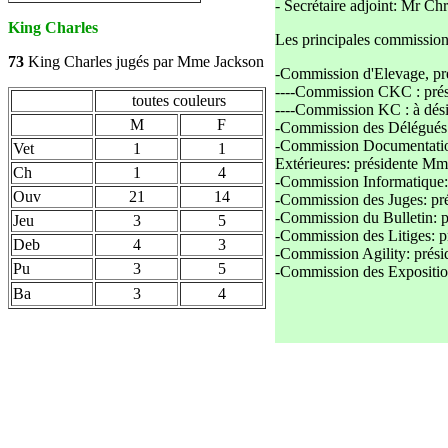
- Secrétaire adjoint: Mr Ch
King Charles
Les principales commissions
73
King Charles jugés par Mme Jackson
-Commission d'Elevage, pr
----Commission CKC : prés
toutes couleurs
----Commission KC : à dési
M
F
-Commission des Délégués: 
-Commission Documentation
Vet
1
1
Extérieures: présidente Mm
Ch
1
4
-Commission Informatique: 
Ouv
21
14
-Commission des Juges: pr
-Commission du Bulletin: 
Jeu
3
5
-Commission des Litiges: 
Deb
4
3
-Commission Agility: prési
Pu
3
5
-Commission des Expositio
Ba
3
4