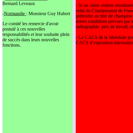
Bernard Leveaux
- Si un chien obtient simulta
celui du Championnat de Franc
-
Normandie
: Monsieur Guy Hubert
prétendre au titre de champion
autres conditions prévues par 
Le comité les remercie d'avoir
radiographie, prix de travail, 
postulé à ces nouvelles
responsabilités et leur souhaite plein
- Le CACS de la Mondiale po
de succès dans leurs nouvelles
CACS d’exposition internatio
fonctions.