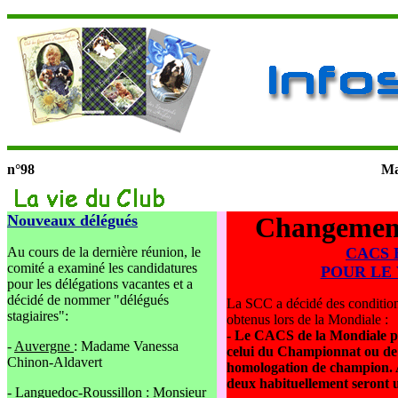
n°98
Ma
Nouveaux délégués
Changemen
Au cours de la dernière réunion, le
CACS 
comité a examiné les candidatures
POUR LE
pour les délégations vacantes et a
décidé de nommer "délégués
La SCC a décidé des conditio
stagiaires":
obtenus lors de la Mondiale :
- Le CACS de la Mondiale 
-
Auvergne
: Madame Vanessa
celui du Championnat ou de 
Chinon-Aldavert
homologation de champion. A
deux habituellement seront u
-
Languedoc-Roussillon
: Monsieur