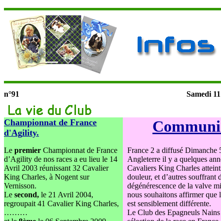
n°91
Samedi 11
Championnat de France
Communiq
d'Ag
ility.
Le
premier
Championnat de France
France 2 a diffusé Dimanche 
d’Agility de nos races a eu lieu le 14
Angleterre il y a quelques an
Avril 2003 réunissant 32 Cavalier
Cavaliers King Charles atteint
King Charles, à Nogent sur
douleur, et d’autres souffrant
Vernisson.
dégénérescence de la valve m
Le
second,
le 21 Avril 2004,
nous souhaitons affirmer que l
regroupait 41 Cavalier King Charles,
est sensiblement différente.
………
Le Club des Epagneuls Nains 