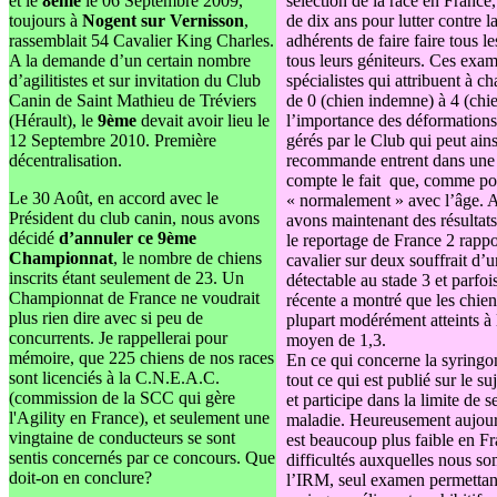
et le
8ème
le 06 Septembre 2009,
sélection de la race en France,
toujours à
Nogent sur Vernisson
,
de dix ans pour lutter contre
rassemblait 54 Cavalier King Charles.
adhérents de faire faire tous 
A la demande d’un certain nombre
tous leurs géniteurs. Ces exa
d’agilitistes et sur invitation du Club
spécialistes qui attribuent à 
Canin de Saint Mathieu de Tréviers
de 0 (chien indemne) à 4 (chie
(Hérault), le
9ème
devait avoir lieu le
l’importance des déformations d
12 Septembre 2010. Première
gérés par le Club qui peut ains
décentralisation.
recommande entrent dans une g
compte le fait que, comme pour
Le 30 Août, en accord avec le
« normalement » avec l’âge. A
Président du club canin, nous avons
avons maintenant des résultats
décidé
d’annuler ce 9ème
le reportage de France 2 rappo
Championnat
, le nombre de chiens
cavalier sur deux souffrait d
inscrits étant seulement de 23. Un
détectable au stade 3 et parfoi
Championnat de France ne voudrait
récente a montré que les chiens
plus rien dire avec si peu de
plupart modérément atteints à
concurrents. Je rappellerai pour
moyen de 1,3.
mémoire, que 225 chiens de nos races
En ce qui concerne la syringo
sont licenciés à la C.N.E.A.C.
tout ce qui est publié sur le s
(commission de la SCC qui gère
et participe dans la limite de
l'Agility en France), et seulement une
maladie. Heureusement aujourd
vingtaine de conducteurs se sont
est beaucoup plus faible en 
sentis concernés par ce concours. Que
difficultés auxquelles nous so
doit-on en conclure?
l’IRM, seul examen permettant