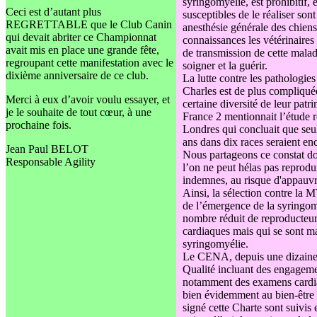
syringomyélie, est prohibitif, e
Ceci est d’autant plus
susceptibles de le réaliser sont
REGRETTABLE que le Club Canin
anesthésie générale des chiens
qui devait abriter ce Championnat
connaissances les vétérinaires
avait mis en place une grande fête,
de transmission de cette mala
regroupant cette manifestation avec le
soigner et la guérir.
dixième anniversaire de ce club.
La lutte contre les pathologie
Charles est de plus compliquée
Merci à eux d’avoir voulu essayer, et
certaine diversité de leur pat
je le souhaite de tout cœur, à une
France 2 mentionnait l’étude r
prochaine fois.
Londres qui concluait que seu
ans dans dix races seraient enc
Jean Paul BELOT
Nous partageons ce constat do
Responsable Agility
l’on ne peut hélas pas reprodu
indemnes, au risque d'appauvr
Ainsi, la sélection contre la 
de l’émergence de la syringomy
nombre réduit de reproducteur
cardiaques mais qui se sont m
syringomyélie.
Le CENA, depuis une dizaine 
Qualité incluant des engagement
notamment des examens cardiaq
bien évidemment au bien-être 
signé cette Charte sont suivis 