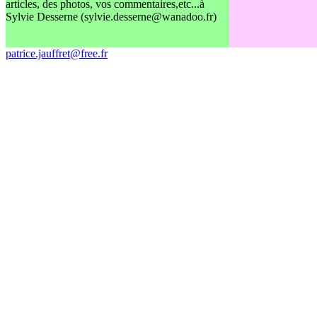
articles, des photos, vos commentaires,etc...à
Sylvie Desserne (sylvie.desserne@wanadoo.fr)
patrice.jauffret@free.fr