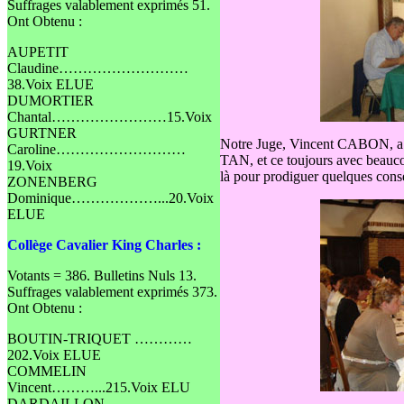
Suffrages valablement exprimés 51.
Ont Obtenu :
AUPETIT
Claudine………………………
38.Voix ELUE
DUMORTIER
Chantal……………………15.Voix
GURTNER
Notre Juge, Vincent CABON, a e
Caroline………………………
TAN, et ce toujours avec beaucou
19.Voix
là pour prodiguer quelques conse
ZONENBERG
Dominique………………...20.Voix
ELUE
Collège Cavalier King Charles :
Votants = 386. Bulletins Nuls 13.
Suffrages valablement exprimés 373.
Ont Obtenu :
BOUTIN-TRIQUET …………
202.Voix ELUE
COMMELIN
Vincent………...215.Voix ELU
DARDAILLON