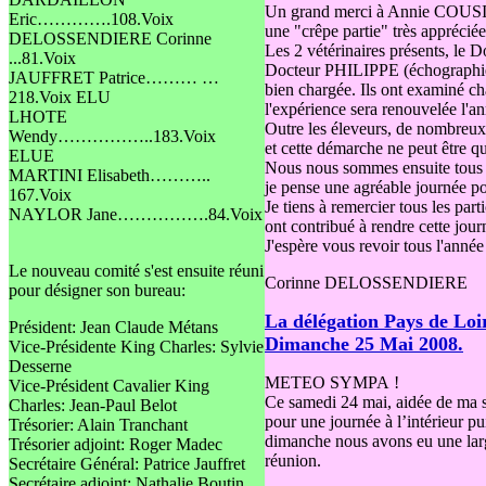
Un grand merci à Annie COUSIN q
Eric………….108.Voix
une "crêpe partie" très apprécié
DELOSSENDIERE Corinne
Les 2 vétérinaires présents, l
...81.Voix
Docteur PHILIPPE (échographies
JAUFFRET Patrice……… …
bien chargée. Ils ont examiné c
218.Voix ELU
l'expérience sera renouvelée l'an
LHOTE
Outre les éleveurs, de nombreux p
Wendy……………..183.Voix
et cette démarche ne peut être q
ELUE
Nous nous sommes ensuite tous r
MARTINI Elisabeth………..
je pense une agréable journée p
167.Voix
Je tiens à remercier tous les pa
NAYLOR Jane…………….84.Voix
ont contribué à rendre cette jou
J'espère vous revoir tous l'anné
Le nouveau comité s'est ensuite réuni
Corinne DELOSSENDIERE
pour désigner son bureau:
La délégation Pays de Loir
Président: Jean Claude Métans
Dimanche 25 Mai 2008.
Vice-Présidente King Charles: Sylvie
Desserne
METEO SYMPA !
Vice-Président Cavalier King
Ce samedi 24 mai, aidée de ma 
Charles: Jean-Paul Belot
pour une journée à l’intérieur pu
Trésorier: Alain Tranchant
dimanche nous avons eu une large
Trésorier adjoint: Roger Madec
réunion.
Secrétaire Général: Patrice Jauffret
Secrétaire adjoint: Nathalie Boutin