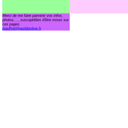
Merci de me faire parvenir vos infos,
photos,..., susceptibles d'être mises sur
ces pages.
pjauffret@worldonline.fr