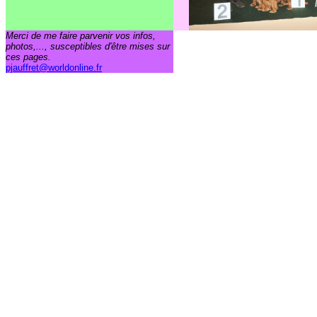
Merci de me faire parvenir vos infos,
photos,..., susceptibles d'être mises sur
ces pages.
pjauffret@worldonline.fr