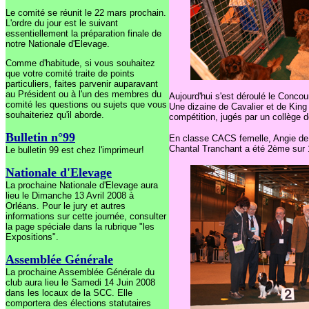
Le comité se réunit le 22 mars prochain.
L'ordre du jour est le suivant
essentiellement la préparation finale de
notre Nationale d'Elevage.
Comme d'habitude, si vous souhaitez
que votre comité traite de points
particuliers,
faites parvenir auparavant
au Président ou à l'un des membres du
Aujourd'hui s'est déroulé
le Concour
comité les questions ou sujets que vous
Une dizaine de Cavalier et de King
souhaiteriez qu'il aborde.
compétition, jugés par un collège d
Bulletin n°99
En classe CACS femelle, Angie de
Chantal Tranchant a été 2ème sur 1
Le bulletin 99 est chez l'imprimeur!
Nationale d'Elevage
La prochaine Nationale d'Elevage aura
lieu le Dimanche 13 Avril 2008 à
Orléans. Pour le jury et autres
informations sur cette journée, consulter
la page spéciale dans la rubrique "les
Expositions".
Assemblée Générale
La prochaine Assemblée Générale du
club aura lieu le Samedi 14 Juin 2008
dans les locaux de la SCC. Elle
comportera des élections statutaires