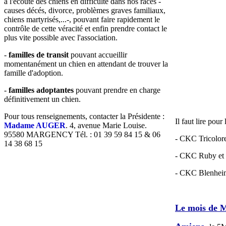
à l'écoute des chiens en difficulté dans nos races -
causes décés, divorce, problèmes graves familiaux,
chiens martyrisés,...-, pouvant faire rapidement le
contrôle de cette véracité et enfin prendre contact le
plus vite possible avec l'association.
-
familles de transit
pouvant accueillir
momentanément un chien en attendant de trouver la
famille d'adoption.
-
familles adoptantes
pouvant prendre en charge
définitivement un chien.
Pour tous renseignements, contacter la Présidente :
Il faut lire pour
Madame AUGER
. 4, avenue Marie Louise.
95580 MARGENCY Tél. : 01 39 59 84 15 & 06
- CKC Tricolor
14 38 68 15
- CKC Ruby et
- CKC Blenheim,
Le mois de Ma