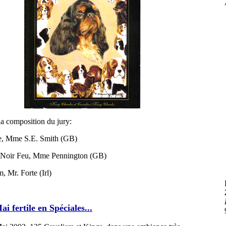
 la composition du jury:
e, Mme S.E. Smith (GB)
 Noir Feu, Mme Pennington (GB)
 Mr. Forte (Irl)
i fertile en Spéciales...