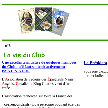
n°6
Une excellente initiative de quelques membres
Le Président
du Club qu'il faut soutenir activement:
l'A.S.E.N.A.C.K.
vous prie d'excu
dernier bulletin
L'
A
ssociation de
S
ecours des
É
pagneuls
N
ains
A
nglais,
C
avalier et
K
ing
C
harles vient d'être
créée.
L'association recherche sur toute la France des
- correspondants
(toute personne pouvant être très