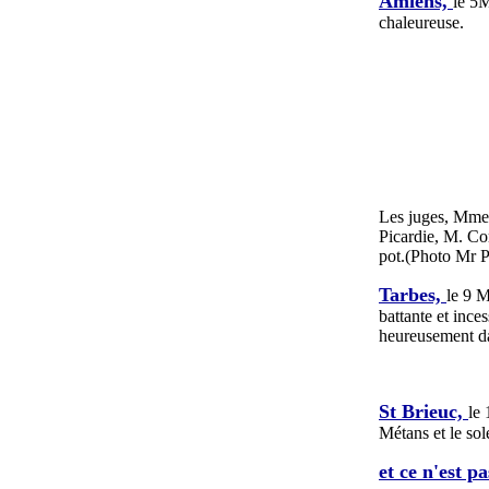
Amiens,
le 5M
chaleureuse.
Les juges, Mme
Picardie, M. Co
pot.(Photo Mr P
Tarbes,
le 9 M
battante et inc
heureusement da
St Brieuc,
le
Métans et le sol
et ce n'est p