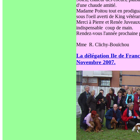
d'une chaude amitié.
Madame Poitou tout en prodiguan
sous l'oeil averti de King vétéran
Merci à Pierre et Renée Juveaux
indispensable coup de main.
Rendez-vous l'année prochaine po
Mme R. Clichy-Bouïchou
La délégation Ile de Fran
Novembre 2007.