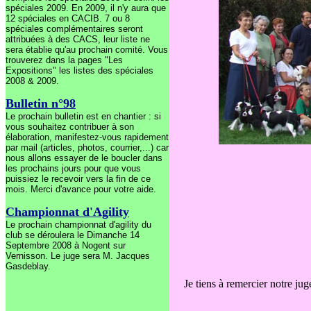
spéciales 2009. En 2009, il n'y aura que
12 spéciales en CACIB. 7 ou 8
spéciales complémentaires seront
attribuées à des CACS, leur liste ne
sera établie qu'au prochain comité. Vous
trouverez dans la pages "Les
Expositions" les listes des spéciales
2008 & 2009.
Bulletin n°98
Le prochain bulletin est en chantier : si
vous souhaitez contribuer à son
élaboration, manifestez-vous rapidement
par mail (articles, photos, courrier,...) car
nous allons essayer de le boucler dans
les prochains jours pour que vous
puissiez le recevoir vers la fin de ce
mois. Merci d'avance pour votre aide.
Championnat d'Agility
Le prochain championnat d'agility du
club se déroulera le Dimanche 14
Septembre 2008 à Nogent sur
Vernisson. Le juge sera M. Jacques
Gasdeblay.
Je tiens à remercier notre j