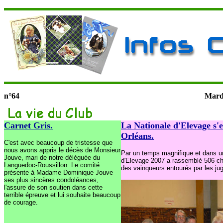
n°64
Mardi
Carnet Gris
.
La Nationale d'Elevage s'
Orléans.
C'est avec beaucoup de tristesse que
nous avons appris le décès de Monsieur
Par un temps magnifique et dans u
Jouve, mari de notre déléguée du
d'Elevage 2007 a rassemblé 506 chi
Languedoc-Roussillon. Le comité
des vainqueurs entourés par les ju
présente à Madame Dominique Jouve
ses plus sincères condoléances,
l'assure de son soutien dans cette
terrible épreuve et lui souhaite beaucoup
de courage.