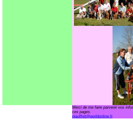
Merci de me faire parvenir vos infos
ces pages.
pjauffret@worldonline.fr