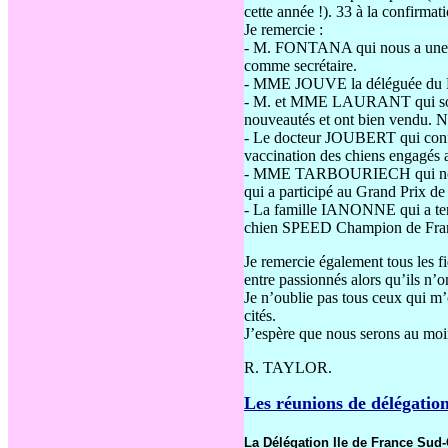
cette année !). 33 à la confirma
Je remercie :
- M. FONTANA qui nous a une n
comme secrétaire.
- MME JOUVE la déléguée du Lan
- M. et MME LAURANT qui sont v
nouveautés et ont bien vendu. N
- Le docteur JOUBERT qui confor
vaccination des chiens engagés 
- MME TARBOURIECH qui nous a
qui a participé au Grand Prix de 
- La famille IANONNE qui a tenu 
chien SPEED Champion de Fran
Je remercie également tous les f
entre passionnés alors qu’ils n’o
Je n’oublie pas tous ceux qui m’o
cités.
J’espère que nous serons au moi
R. TAYLOR.
Les réunions de délégatio
La Délégation Ile de France Sud