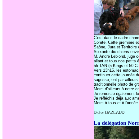
C'est dans le cadre champ
Comté. Cette première éd
Saône, Jura et Territoire
Soixante dix chiens envir
M. André Leblond, juge c
allant et tous nos petit
55 TAN (5 Kings et 50 Ca
Vers 13h15, les estomacs
continuer cette journée d
sagesse, ont par ailleurs 
traditionnelle photo de gr
Merci d'ailleurs à notre 
Je remercie également les
Je réfléchis déjà aux amé
Merci à tous et à l'année
Didier BAZEAUD
La délégation Nor