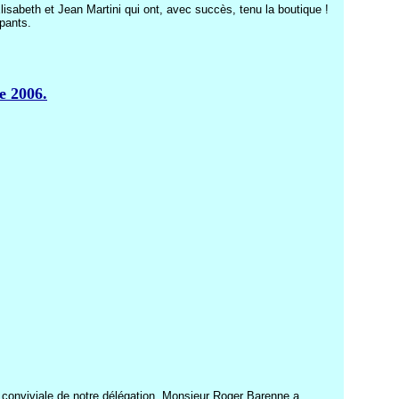
isabeth et Jean Martini qui ont, avec succès, tenu la boutique !
ipants.
e 2006.
née conviviale de notre délégation. Monsieur Roger Barenne a