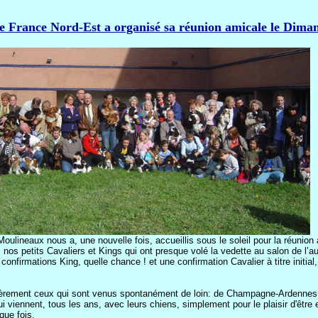
de France Nord-Est a organisé sa réunion amicale le Dima
oulineaux nous a, une nouvelle fois, accueillis sous le soleil pour la réunion
 nos petits Cavaliers et Kings qui ont presque volé la vedette au salon de l’aut
confirmations King, quelle chance ! et une confirmation Cavalier à titre initial,
lièrement ceux qui sont venus spontanément de loin: de Champagne-Ardennes, d
i viennent, tous les ans, avec leurs chiens, simplement pour le plaisir d'être e
que fois.