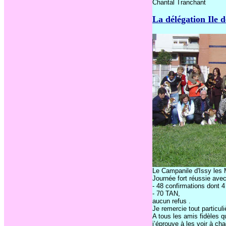
Chantal Tranchant
La délégation Ile 
Le Campanile d'Issy les M
Journée fort réussie avec
- 48 confirmations dont 4 
- 70 TAN,
aucun refus .
Je remercie tout particu
A tous les amis fidèles qu
j’éprouve à les voir à cha