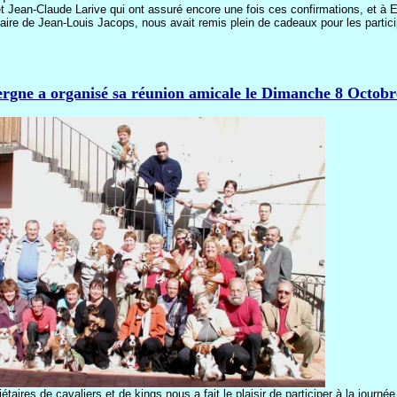
t Jean-Claude Larive qui ont assuré encore une fois ces confirmations, et à El
aire de Jean-Louis Jacops, nous avait remis plein de cadeaux pour les partic
rgne a organisé sa réunion amicale le Dimanche 8 Octobr
étaires de cavaliers et de kings nous a fait le plaisir de participer à la jour