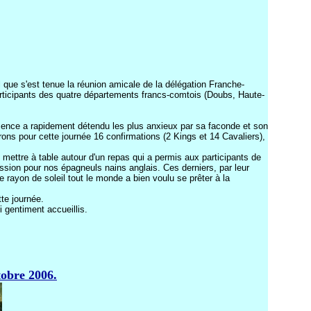
 que s'est tenue la réunion amicale de la délégation Franche-
articipants des quatre départements francs-comtois (Doubs, Haute-
ésence a rapidement détendu les plus anxieux par sa faconde et son
ns pour cette journée 16 confirmations (2 Kings et 14 Cavaliers),
ttre à table autour d'un repas qui a permis aux participants de
assion pour nos épagneuls nains anglais. Ces derniers, par leur
de rayon de soleil tout le monde a bien voulu se prêter à la
te journée.
i gentiment accueillis.
tobre 2006.