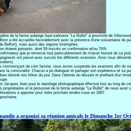
être de la ferme auberge haut-saônoise "Le Rullet" à proximité de Villersexel
ition a été accueillie favorablement avec la présence d'une soixantaine de p
 de Belfort), mais aussi des régions limitrophes.
on étaient présents, dont 59 inscrits en confirmation et/ou TAN.
onfirmateur que je remercie tout particulièrement de m'avoir honoré de sa pr
s épagneuls ont passé avec succès les différents examens. Ainsi nous dénombro
valiers).
 commençant de crier famine, nous avons suspendu les examens afin de se me
ans la convivialité. Chacun a pu dialoguer et partager son expérience et sa p
bien étonné nos hôtes du jour. Dans l'attente du dessert et profitant d'un timi
oupe.
ami Jacques Jean pour le reportage photographique effectué tout au long de cet
 propriétaires et le personnel de la ferme auberge "Le Rullet" de nous avoir s
liorations à apporter pour notre prochain rendez-vous en 2007.
 prochaine.
mandie a organisé sa réunion amicale le Dimanche 1er Oc